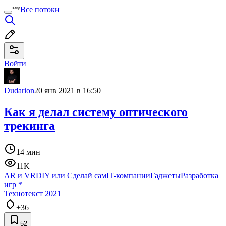
Все потоки
Войти
Dudarion
20 янв 2021 в 16:50
Как я делал систему оптического
трекинга
14 мин
11K
AR и VR
DIY или Сделай сам
IT-компании
Гаджеты
Разработка
игр
*
Технотекст 2021
+36
52