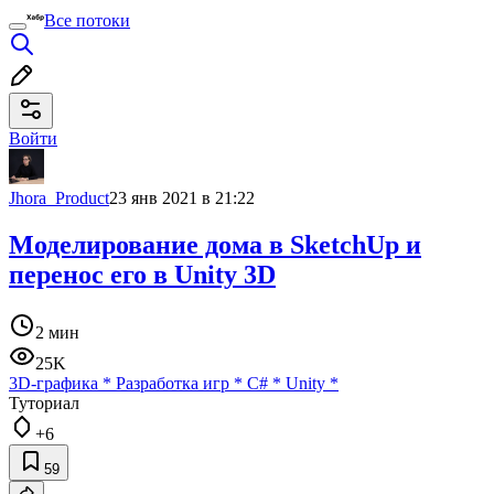
Все потоки
Войти
Jhora_Product
23 янв 2021 в 21:22
Моделирование дома в SketchUp и
перенос его в Unity 3D
2 мин
25K
3D-графика
*
Разработка игр
*
C#
*
Unity
*
Туториал
+6
59