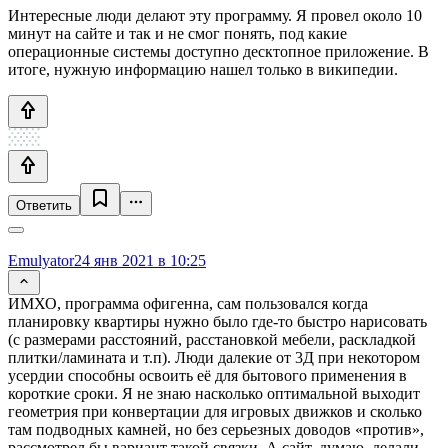
Интересные люди делают эту программу. Я провел около 10
минут на сайте и так и не смог понять, под какие
операционные системы доступно десктопное приложение. В
итоге, нужную информацию нашел только в википедии.
Ответить
Emulyator
24 янв 2021 в 10:25
ИМХО, программа офигенна, сам пользовался когда
планировку квартиры нужно было где-то быстро нарисовать
(с размерами расстояний, расстановкой мебели, раскладкой
плитки/ламината и т.п). Люди далекие от 3Д при некотором
усердии способны освоить её для бытового применения в
короткие сроки. Я не знаю насколько оптимальной выходит
геометрия при конвертации для игровых движков и сколько
там подводных камней, но без серьезных доводов «против»,
рассмотрел бы вариант такой связки. А сайт, думаю, делали