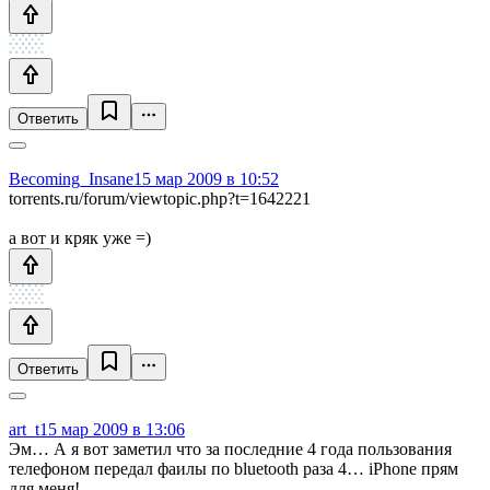
Ответить
Becoming_Insane
15 мар 2009 в 10:52
torrents.ru/forum/viewtopic.php?t=1642221
а вот и кряк уже =)
Ответить
art_t
15 мар 2009 в 13:06
Эм… А я вот заметил что за последние 4 года пользования
телефоном передал фаилы по bluetooth раза 4… iPhone прям
для меня!