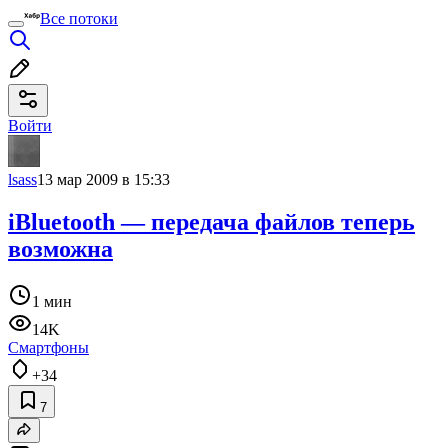
Все потоки
Войти
lsass
13 мар 2009 в 15:33
iBluetooth — передача файлов теперь
возможна
1 мин
14K
Смартфоны
+34
7