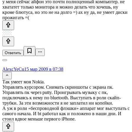
у меня сейчас айфон это почти полноценный компьютер. не
хвататет только монитора и можно делать что хочешь, ну
кроме блютуса, но это не на долго =) ах ну да, не умеет диски
прожигать =(
Ответить
AlexcYeCu
15 мар 2009 в 07:38
Так умеет моя Nokia.
Управлять курсором. Снимать скриншоты с экрана пк.
Управлять пк через putty. Проигрывать музыку с пк,
подключаясь к нему по bluetooth. Выступать в роли скайп-
трубки. За эти возможности я не заплатил ни копейки.
А уж в роли «беспроводной флэшки» аппарат мог выступать с
самого начала. И bt работал как и положено в наши дни. И
стоил вдвое меньше первого iPhone.