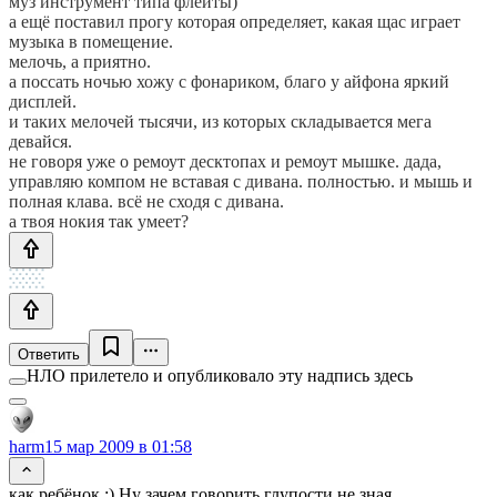
муз инструмент типа флейты)
а ещё поставил прогу которая определяет, какая щас играет
музыка в помещение.
мелочь, а приятно.
а поссать ночью хожу с фонариком, благо у айфона яркий
дисплей.
и таких мелочей тысячи, из которых складывается мега
девайся.
не говоря уже о ремоут десктопах и ремоут мышке. дада,
управляю компом не вставая с дивана. полностью. и мышь и
полная клава. всё не сходя с дивана.
а твоя нокия так умеет?
Ответить
НЛО прилетело и опубликовало эту надпись здесь
harm
15 мар 2009 в 01:58
как ребёнок :) Ну зачем говорить глупости не зная