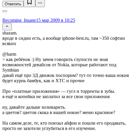
Ответить
Becoming_Insane
15 мар 2009 в 10:25
shazam.
вроде в сидии есть, а вообще iphone-best.ru, там ~350 софтин
всяких
@harm
> как ребёнок :) Ну зачем говорить глупости не зная
возможностей девайсов от Nokia, которые работают под
Symbian
давай ещё про 3Д движок поспорим? тут-то точно ваша нокия
будет куриь бамбук, как и ХТС и прочие
Про «платные приложения» — гугл и торренты в зубы.
я ещё и копейки не заплатил за все свои приложения
ну, давайте дальше холиварить.
а цветов? цветов скока в вашей нокие? меню красивое?
На самом деле, те, кто поюзал айфон и пошли его продавать,
просто не захотели углубиться в его изучение.