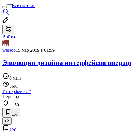
Все потоки
Войти
wersoo
15 мар 2009 в 01:59
Эволюция дизайна интерфейсов операци
8 мин
56K
Интерфейсы
*
Перевод
+159
137
126