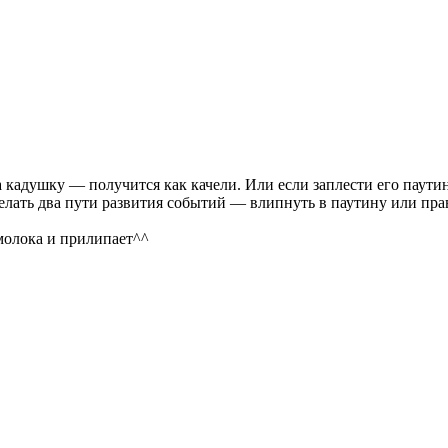
 кадушку — получится как качели. Или если заплести его паутин
лать два пути развития событий — влипнуть в паутину или прав
молока и прилипает^^