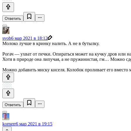
Ответить
svob
6 мар 2021 в 18:12
Молоко лучше в кринку налить. А не в бутылку.
Рогач — ухват от печки. Опираться может на кучку дров или на
Хотя в природе она липучая, а не пружинистая, гм… Можно сде
Можно добавить миску киселя. Колобок проливает его вместо 
Ответить
kornerr
6 мар 2021 в 19:15