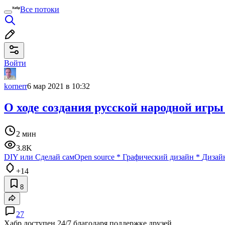
Все потоки
Войти
kornerr
6 мар 2021 в 10:32
О ходе создания русской народной игры
2 мин
3.8K
DIY или Сделай сам
Open source
*
Графический дизайн
*
Дизай
+14
8
27
Хабр доступен 24/7 благодаря поддержке друзей