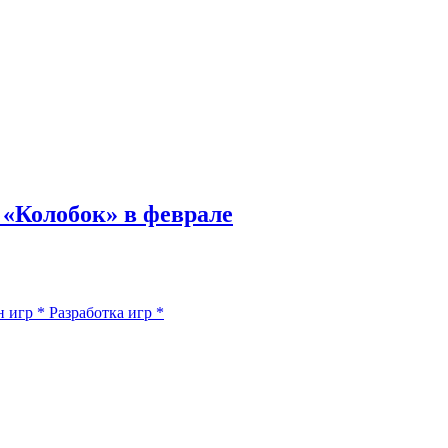
 «Колобок» в феврале
н игр
*
Разработка игр
*