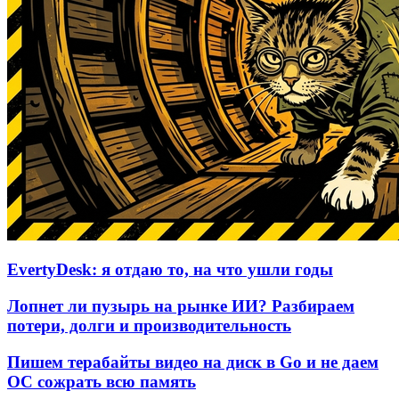
EvertyDesk: я отдаю то, на что ушли годы
Лопнет ли пузырь на рынке ИИ? Разбираем
потери, долги и производительность
Пишем терабайты видео на диск в Go и не даем
ОС сожрать всю память