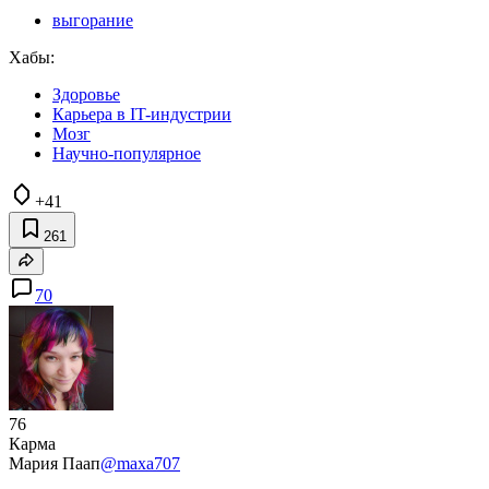
выгорание
Хабы:
Здоровье
Карьера в IT-индустрии
Мозг
Научно-популярное
+41
261
70
76
Карма
Мария Паап
@maxa707