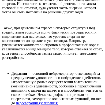
энергии. И, если часть мыслительной деятельности занята
тревогой или страхом, туда улетает часть энергии, которая
могла бы быть потрачена на решение других задач.
Также, при длительном стрессе некоторые структуры под
воздействием гормонов могут физически повредиться или
видоизмениться настолько, что уровень энергии не
восстановится до прежнего уже никогда. Например,
уменьшается количество нейронов в префронтальной коре и
увеличивается миндалевидное тело, которое отвечает за страх,
кора теряет способность гасить страх, и привет, тревожное
расстройство.
Дофамин
— основной нейромедиатор, отвечающий за
предвкушение удовольствия и побуждение к действию.
Играет важную роль в осуществлении мыслительной
(когнитивной) деятельности, особенно в переключении
внимания с задачи на задачу, и в способности учиться на
своих ошибках. Нехватка дофамина приводит к
инертности, замедлению когнитивных функций, вплоть
до
персеверации (залипания)
.