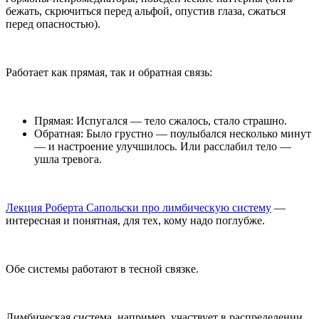
бежать, скрючиться перед альфой, опустив глаза, сжаться
перед опасностью).
Работает как прямая, так и обратная связь:
Прямая: Испугался — тело сжалось, стало страшно.
Обратная: Было грустно — поулыбался несколько минут
— и настроение улучшилось. Или расслабил тело —
ушла тревога.
Лекция Роберта Сапольски про лимбическую систему
—
интересная и понятная, для тех, кому надо поглубже.
Обе системы работают в тесной связке.
Лимбическая система, например, участвует в распределении