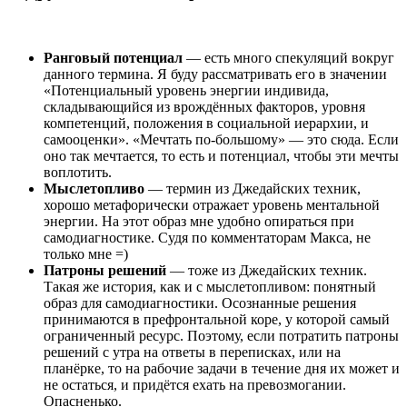
Ранговый потенциал
— есть много спекуляций вокруг
данного термина. Я буду рассматривать его в значении
«Потенциальный уровень энергии индивида,
складывающийся из врождённых факторов, уровня
компетенций, положения в социальной иерархии, и
самооценки». «Мечтать по-большому» — это сюда. Если
оно так мечтается, то есть и потенциал, чтобы эти мечты
воплотить.
Мыслетопливо
— термин из Джедайских техник,
хорошо метафорически отражает уровень ментальной
энергии. На этот образ мне удобно опираться при
самодиагностике. Судя по комментаторам Макса, не
только мне =)
Патроны решений
— тоже из Джедайских техник.
Такая же история, как и с мыслетопливом: понятный
образ для самодиагностики. Осознанные решения
принимаются в префронтальной коре, у которой самый
ограниченный ресурс. Поэтому, если потратить патроны
решений с утра на ответы в переписках, или на
планёрке, то на рабочие задачи в течение дня их может и
не остаться, и придётся ехать на превозмогании.
Опасненько.