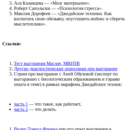
Ася Казанцева — «Мозг материален».
Роберт Сапольски — «Психология стресса».
Максим Дорофеев — «Джедайские техники. Как
воспитать свою обезьяну, опустошить инбокс и сберечь
мыслетопливо».
Ссылки:
Тест выгорания Маслач, MBI/ПВ
Другие диагностические опросники про выгорание
Стрим про выгорание с Аней Обуховой (эксперт по
выгоранию с биологическим образованием и горами
опыта в теме) в рамках марафона Джедайских техник:
часть 1
— что такое, как работает,
часть 2
— что делать.
Видео Томаса Франка
про его опыт выгорания и