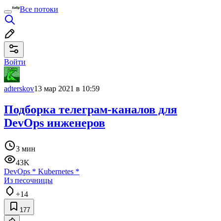
Все потоки
Войти
adterskov
13 мар 2021 в 10:59
Подборка телеграм-каналов для
DevOps инженеров
3 мин
43K
DevOps
*
Kubernetes
*
Из песочницы
+14
177