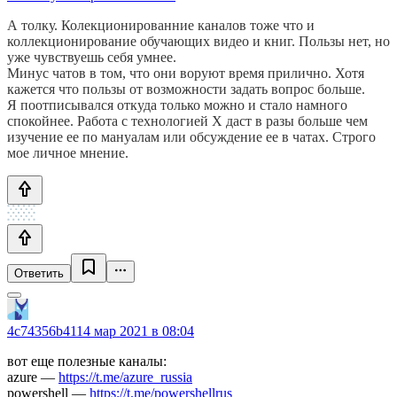
А толку. Колекционированние каналов тоже что и
коллекционирование обучающих видео и книг. Пользы нет, но
уже чувствуешь себя умнее.
Минус чатов в том, что они воруют время прилично. Хотя
кажется что пользы от возможности задать вопрос больше.
Я поотписывался откуда только можно и стало намного
спокойнее. Работа с технологией Х даст в разы больше чем
изучение ее по мануалам или обсуждение ее в чатах. Строго
мое личное мнение.
Ответить
4c74356b41
14 мар 2021 в 08:04
вот еще полезные каналы:
azure —
https://t.me/azure_russia
powershell —
https://t.me/powershellrus