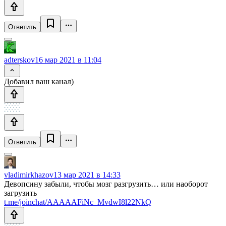
Ответить
adterskov
16 мар 2021 в 11:04
Добавил ваш канал)
Ответить
vladimirkhazov
13 мар 2021 в 14:33
Девопсину забыли, чтобы мозг разгрузить… или наоборот
загрузить
t.me/joinchat/AAAAAFiNc_MvdwI8l22NkQ