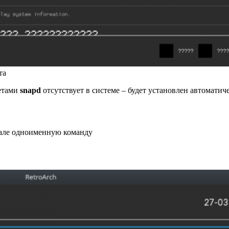
та
кетами
snapd
отсутствует в системе – будет установлен автоматич
нале одноименную команду