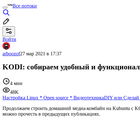
Все потоки
Войти
arboozof
27 мар 2021 в 17:37
KODI: собираем удобный и функциональ
4 мин
48K
Настройка Linux
*
Open source
*
Видеотехника
DIY или Сделай
Продолжаем строить домашний медиа-комбайн на Kubuntu с KOD
можно прочесть в предыдущих публикациях.