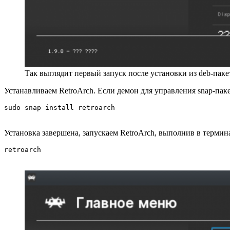
Так выглядит первый запуск после установки из deb-паке
Устанавливаем RetroАrch. Если демон для управления snap-па
sudo snap install retroarch
Установка завершена, запускаем RetroArch, выполнив в терми
retroarch