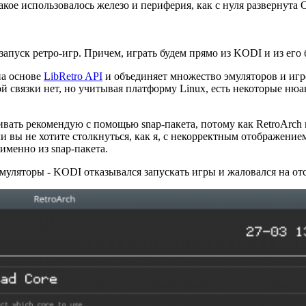
ое использовалось железо и периферия, как с нуля развернута 
апуск ретро-игр. Причем, играть будем прямо из KODI и из его 
на основе
LibRetro API
и объединяет множество эмуляторов и игр
й связки нет, но учитывая платформу Linux, есть некоторые нюа
ивать рекомендую с помощью snap-пакета, потому как RetroArch
Если вы не хотите столкнуться, как я, с некорректным отображе
именно из snap-пакета.
эмуляторы - KODI отказывался запускать игры и жаловался на от