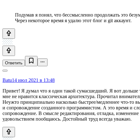
Подумав я понял, что бессмысленно продолжать это безуми
Через некоторое время я удалю этот блог и git аккаунт.
Ответить
Batu
14 июл 2021 в 13:48
Привет! Я думал что я один такой сумасшедший. Я вот дольше т
мне не нравится классическая архитектура. Прочитал вниматель
Неужто принципиально насколько быстрее/медленнее что-то вып
и сопровождение созданного программистом. А это время и сло
сопровождение. В смысле редактирования, отладка, изменение
удовольствием пообщаюсь. Достойный труд всегда уважаю.