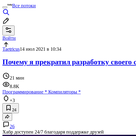
Все потоки
Войти
Taetricus
14 июл 2021 в 10:34
Почему я прекратил разработку своего
21 мин
8.8K
Программирование
*
Компиляторы
*
+3
24
26
Хабр доступен 24/7 благодаря поддержке друзей