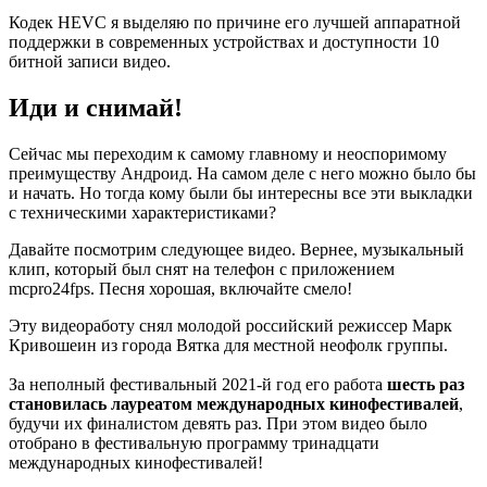
Кодек HEVC я выделяю по причине его лучшей аппаратной
поддержки в современных устройствах и доступности 10
битной записи видео.
Иди и снимай!
Сейчас мы переходим к самому главному и неоспоримому
преимуществу Андроид. На самом деле с него можно было бы
и начать. Но тогда кому были бы интересны все эти выкладки
с техническими характеристиками?
Давайте посмотрим следующее видео. Вернее, музыкальный
клип, который был снят на телефон с приложением
mcpro24fps. Песня хорошая, включайте смело!
Эту видеоработу снял молодой российский режиссер Марк
Кривошеин из города Вятка для местной неофолк группы.
За неполный фестивальный 2021-й год его работа
шесть
раз
становилась
лауреатом международных кинофестивалей
,
будучи их финалистом девять раз. При этом видео было
отобрано в фестивальную программу тринадцати
международных кинофестивалей!