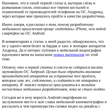
Напомню, что в своей первой статье я, вытирая слёзы и
размазывая сопли, описывал все тернии костылей и
ограничений от производителей телефонов на ОС Андроид,
через которые мне пришлось пройти в качестве разработчика.
Иначе говоря, я рассказал о том, почему разработчику
мобильного приложения проще «победить» iPhone, чем любой
смартфон на ОС Android.
В комментариях к статье, к моей радости, обнаружилось, что
не у одного меня болит за бардак и хаос в зоопарке аппаратов
Андроид. Да и интерес публики к мобильной видеографии
вдохновил меня на написание
новых материалов
по этой
теме.
Отмечу, что в первой статье я совсем не собирался писать
заупокойную ОС Андроид. Целью было обратить внимание
производителей аппаратов на устранение тех проблем,
которые ими же, собственно, и создаются от аппарата к
аппарату. Я также попросил прислушаться к мольбам
несчастных мобильных разработчиков, пока не стало поздно.
Сегодня же я хочу вернуть Android-смартфонам их
заслуженное место в зале славы мобильной кинематографии и
рассказать в чем преимущества съемки видео на девайсы с