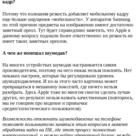
кадр?
Потому что излишняя резкость добавляет мобильному кадру
еще больше ощущения «мобильности». У аппаратов Samsung
по этой причине предметы на изображении имеют достаточно
заметный ореол. Тут будет справедливо заметить, что Apple к
данному вопросу подошли более ответственно: их резкость не
имеет таких заметных ореолов.
А чем же помешал шумодав?
На многих устройствах шумодав настраивается самим
производителем, поэтому на него никак нельзя повлиять. Нет
никаких настроек, которые бы регулировали уровень
шумодподавления. И из-за этого часто картинка может
превращаться в мешанину пикселей, где ничего нельзя
разобрать. Здесь Apple тоже во многом смогли сделать лучше
других, но результат нельзя назвать качественным (повторюсь,
мы не говорим про видение и привычки
среднестатистического пользователя).
Возможность отключить шумоподавление на телефоне
позволяет пользователю заняться этим вопросом в момент
обработки видео на ПК, где этот процесс полностью
контролируемый, и можно найти адекватный баланс между