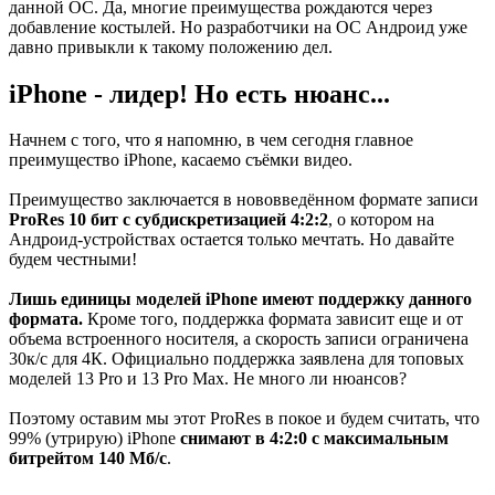
данной ОС. Да, многие преимущества рождаются через
добавление костылей. Но разработчики на ОС Андроид уже
давно привыкли к такому положению дел.
iPhone - лидер! Но есть нюанс...
Начнем с того, что я напомню, в чем сегодня главное
преимущество iPhone, касаемо съёмки видео.
Преимущество заключается в нововведённом формате записи
ProRes 10 бит
с субдискретизацией 4:2:2
, о котором на
Андроид-устройствах остается только мечтать. Но давайте
будем честными!
Лишь единицы моделей iPhone имеют поддержку данного
формата.
Кроме того, поддержка формата зависит еще и от
объема встроенного носителя, а скорость записи ограничена
30к/с для 4К. Официально поддержка заявлена для топовых
моделей 13 Pro и 13 Pro Max. Не много ли нюансов?
Поэтому оставим мы этот ProRes в покое и будем считать, что
99% (утрирую) iPhone
снимают в 4:2:0 с максимальным
битрейтом 140 Мб/с
.