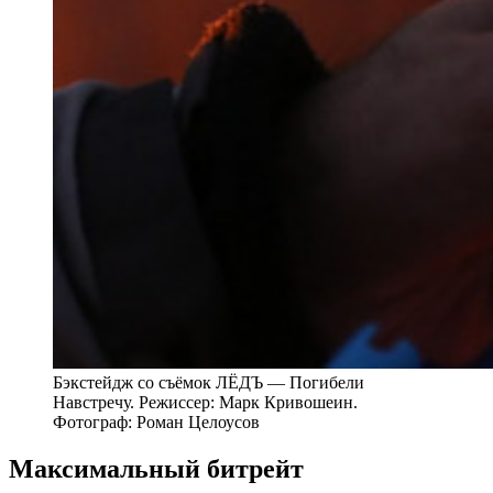
Бэкстейдж со съёмок ЛЁДЪ — Погибели
Навстречу. Режиссер: Марк Кривошеин.
Фотограф: Роман Целоусов
Максимальный битрейт