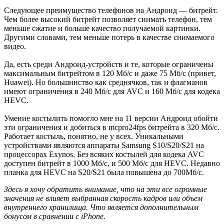
Следующее преимущество телефонов на Андроид — битрейт.
Чем более высокий битрейт позволяет снимать телефон, тем
меньше сжатие и больше качество получаемой картинки.
Другими словами, тем меньше потерь в качестве снимаемого
видео.
Да, есть среди Андроид-устройств и те, которые ограничены
максимальным битрейтом в 120 Мб/с и даже 75 Мб/с (привет,
Huawei). Но большинство как среднячков, так и флагманов
имеют ограничения в 240 Мб/с для AVC и 160 Мб/с для кодека
HEVC.
Умение костылить помогло мне на 11 версии Андроид обойти
эти ограничения и добиться в mcpro24fps битрейта в 320 Мб/с.
Работает костыль, понятно, не у всех. Уникальными
устройствами являются аппараты Samsung S10/S20/S21 на
процессорах Exynos. Без всяких костылей для кодека AVC
доступен битрейт в 1000 Мб/с, и 500 Мб/с для HEVC. Недавно
планка для HEVC на S20/S21 была повышена до 700Мб/с.
Здесь я хочу обратить внимание, что на эти все огромные
значения не влияет выбранная скорость кадров или объем
внутреннего хранилища. Что является дополнительным
бонусом в сравнении с iPhone.