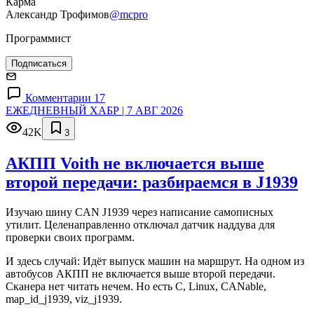
Карма
Александр Трофимов
@mcpro
Программист
Подписаться
Комментарии 17
ЕЖЕДНЕВНЫЙ ХАБР | 7 АВГ 2026
42K
3
АКПП Voith не включается выше
второй передачи: разбираемся в J1939
Изучаю шину CAN J1939 через написание самописных
утилит. Целенаправленно отключал датчик наддува для
проверки своих программ.
И здесь случай: Идёт выпуск машин на маршрут. На одном из
автобусов АКПП не включается выше второй передачи.
Сканера нет читать нечем. Но есть C, Linux, CANable,
map_id_j1939, viz_j1939.