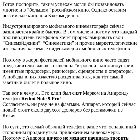
Готов поспорить, таким успехам могли бы позавидовать
многие и в “большом” российском кино. Однако оставим
российское кино для Бэдкомедиана.
Индустрия мирового мобильного кинематографа сейчас
развивается крайне быстро. В том числе и потому, что каждый
производитель телефонов хочет прорекламировать свои
“Синемэйджики”, “Синематики” и прочие маркетологические
изыскания, касаемые видеокамер их мобильных телефонов.
Поэтому в жюри фестивалей мобильного кино часто сидят
представители высшего эшелона “взрослой” киноиндустрии:
именитые продюсеры, режиссеры, сценаристы и операторы.
А победы в них зачастую расцениваются, как тот самый
заветный билет в большое кино.
Так вот к чему я.. Это клип был снят Марком на Андроид-
телефон
Redmi Note 9 Pro
!
Согласитесь, ни разу не на флагман. Аппарат, который сейчас
новый стоит около двухсот долларов без растаможки из
Китая.
По сути, это самый обычный телефон, разве что, оснащенный
сторонним продвинутым приложением видеокамеры.
Поэтому
с Андроид
ничего не мешает начинать творить