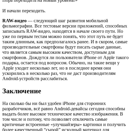
Пора переходить на новый уровень!»
И начали переходить.
RAW-видео
— следующий шаг развития мобильной
фильмографии. Все тестовые версии приложений, способных
записывать RAW-видео, находятся в начале своего пути. Но
уже по первым тестам можно понять, что этот путь не будет
таким длинным, как предполагалось ранее. И в скором, самые
производительные смартфоны будут писать сырые данные,
что является самым высоким качеством, доступным для
смартфонов. Дождутся ли пользователи iPhone от Apple такого
подарка, остается под вопросом. Обычно, на такие вещи у
Apple уходит несколько лет, но в последнее время они
ускорились в несколько раз, что не даст производителям
Android-устройств расслабиться.
Заключение
На сколько бы ни был удобен iPhone для сторонних
разработчиков, всё равно Android-девайсы сегодня способны
выдать более высокое техническое качество изображения. В
том числе и потому, что позволяет отключить самые
критичные встроенные «улучшайзеры» картинки и получить
более качественный “сырой” исходный материал для