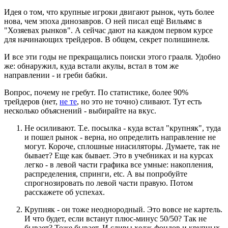
Идея о том, что крупные игроки двигают рынок, чуть более
нова, чем эпоха динозавров. О ней писал ещё Вильямс в
"Хозяевах рынков". А сейчас дают на каждом первом курсе
для начинающих трейдеров. В общем, секрет полишинеля.
И все эти годы не прекращались поиски этого грааля. Удобно
же: обнаружил, куда встали акулы, встал в том же
направлении - и греби бабки.
Вопрос, почему не гребут. По статистике, более 90%
трейдеров (нет,
не те
, но это не точно) сливают. Тут есть
несколько объяснений - выбирайте на вкус.
Не осиливают. Т.е. посылка - куда встал "крупняк", туда
и пошел рынок - верна, но определить направление не
могут. Короче, сплошные ниасиляторы. Думаете, так не
бывает? Еще как бывает. Это в учебниках и на курсах
легко - в левой части графика все умные: накопления,
распределения, спринги, etc. А вы попробуйте
спрогнозировать по левой части правую. Потом
расскажете об успехах.
Крупняк - он тоже неоднородный. Это вовсе не картель.
И что будет, если встанут плюс-минус 50/50? Так не
бывает? Тоже бывает. И сливы хедж-фондов и крупных