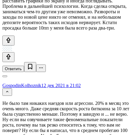
расставить графики по экрану и иногда поглядывать.
Проблема в дальнейшей психологии. Когда сделка открыта,
заниматься чем-то другим уже невозможно. Развороты и
заходы по новой цене никто не отменял, и на небольшом
депозите вероятность таких исходов нервирует. Кстати
просадка больше 10пп у меня была всего раза два-три.
Ответить
GospodinKolhoznik
12 дек 2021 в 21:02
Не было там никаких наездов или агрессии. 20% в месяц это
очень много. Даже средняя скорость роста биткоина за 10 лет
была существенно меньше. Поэтому я завидую и ... не верю.
Ну если вы озвучиваете такие феноменальные показатели
роста, почему вы так резко относитесь к тому, что вам не
поверят? Ну если бы я написал, что в среднем пробегаю 100