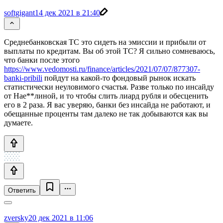
softgigant
14 дек 2021 в 21:40
Среднебанковская ТС это сидеть на эмиссии и прибыли от
выплаты по кредитам. Вы об этой ТС? Я сильно сомневаюсь,
что банки после этого
https://www.vedomosti.ru/finance/articles/2021/07/07/877307-
banki-pribili
пойдут на какой-то фондовый рынок искать
статистически неуловимого счастья. Разве только по инсайду
от Нае**линой, и то чтобы слить лиард рубля и обесценить
его в 2 раза. Я вас уверяю, банки без инсайда не работают, и
обещанные проценты там далеко не так добываются как вы
думаете.
Ответить
zversky
20 дек 2021 в 11:06