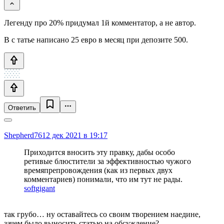
Легенду про 20% придумал 1й комментатор, а не автор.
В с татье написано 25 евро в месяц при депозите 500.
Ответить
Shepherd76
12 дек 2021 в 19:17
Приходится вносить эту правку, дабы особо
ретивые блюстители за эффективностью чужого
времяпрепровождения (как из первых двух
комментариев) понимали, что им тут не рады.
softgigant
так грубо… ну оставайтесь со своим творением наедине,
зачем было выносить статью на обсуждение?