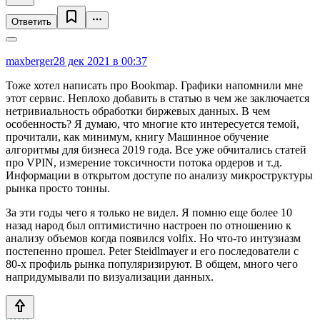
Ответить
maxberger
28 дек 2021 в 00:37
Тоже хотел написать про Bookmap. Графики напомнили мне
этот сервис. Неплохо добавить в статью в чем же заключается
нетривиальность обработки биржевых данных. В чем
особенность? Я думаю, что многие кто интересуется темой,
прочитали, как минимум, книгу Машинное обучение
алгоритмы для бизнеса 2019 года. Все уже обчитались статей
про VPIN, измерение токсичности потока ордеров и т.д.
Информации в открытом доступе по анализу микроструктуры
рынка просто тонны.
За эти годы чего я только не видел. Я помню еще более 10
назад народ был оптимистично настроен по отношению к
анализу объемов когда появился volfix. Но что-то интузиазм
постепенно прошел. Peter Steidlmayer и его последователи с
80-х профиль рынка популяризируют. В общем, много чего
напридумывали по визуализации данных.