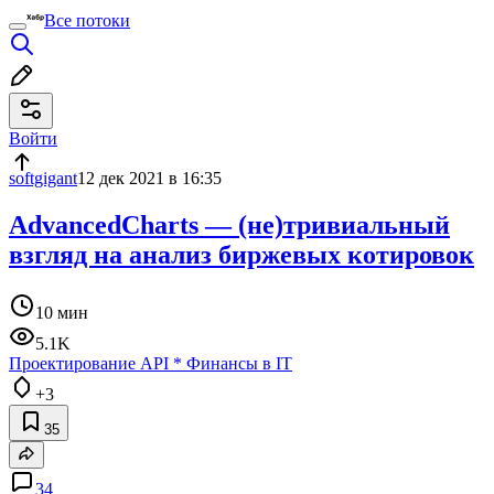
Все потоки
Войти
softgigant
12 дек 2021 в 16:35
AdvancedCharts — (не)тривиальный
взгляд на анализ биржевых котировок
10 мин
5.1K
Проектирование API
*
Финансы в IT
+3
35
34