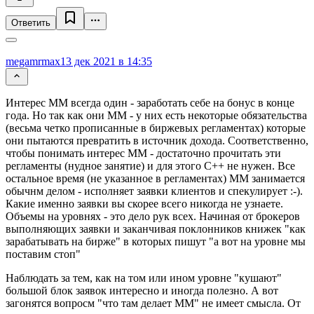
Ответить
megamrmax
13 дек 2021 в 14:35
Интерес ММ всегда один - заработать себе на бонус в конце
года. Но так как они ММ - у них есть некоторые обязательства
(весьма четко прописанные в биржевых регламентах) которые
они пытаются превратить в источник дохода. Соответственно,
чтобы понимать интерес ММ - достаточно прочитать эти
регламенты (нудное занятие) и для этого С++ не нужен. Все
остальное время (не указанное в регламентах) ММ занимается
обычнм делом - исполняет заявки клиентов и спекулирует :-).
Какие именно заявки вы скорее всего никогда не узнаете.
Объемы на уровнях - это дело рук всех. Начиная от брокеров
выполняющих заявки и заканчивая поклонников книжек "как
зарабатывать на бирже" в которых пишут "а вот на уровне мы
поставим стоп"
Наблюдать за тем, как на том или ином уровне "кушают"
большой блок заявок интересно и иногда полезно. А вот
загонятся вопросм "что там делает ММ" не имеет смысла. От