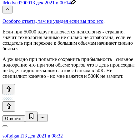
iMedved2009
13 дек 2021 в 00:14
Особого ответа, там не увидел если вы про это
.
Если при 50000 вдруг включается психология - страшно,
значит технология видимо не сильно не отработана, если ее
создатель при переходе к большим обьемам начинает сильно
бояться.
А уж видно при попытке сохранить прибыльность - сильное
подозрение что при том обьеме торгов что в день происходит
не будет видно несколько лотов с банком в 50К. Не
специалист конечно - но мне кажется и 500К не заметят.
Ответить
softgigant
13 дек 2021 в 08:32