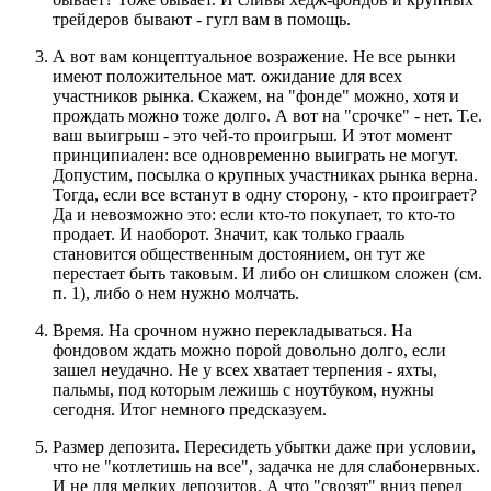
трейдеров бывают - гугл вам в помощь.
А вот вам концептуальное возражение. Не все рынки
имеют положительное мат. ожидание для всех
участников рынка. Скажем, на "фонде" можно, хотя и
прождать можно тоже долго. А вот на "срочке" - нет. Т.е.
ваш выигрыш - это чей-то проигрыш. И этот момент
принципиален: все одновременно выиграть не могут.
Допустим, посылка о крупных участниках рынка верна.
Тогда, если все встанут в одну сторону, - кто проиграет?
Да и невозможно это: если кто-то покупает, то кто-то
продает. И наоборот. Значит, как только грааль
становится общественным достоянием, он тут же
перестает быть таковым. И либо он слишком сложен (см.
п. 1), либо о нем нужно молчать.
Время. На срочном нужно перекладываться. На
фондовом ждать можно порой довольно долго, если
зашел неудачно. Не у всех хватает терпения - яхты,
пальмы, под которым лежишь с ноутбуком, нужны
сегодня. Итог немного предсказуем.
Размер депозита. Пересидеть убытки даже при условии,
что не "котлетишь на все", задачка не для слабонервных.
И не для мелких депозитов. А что "свозят" вниз перед