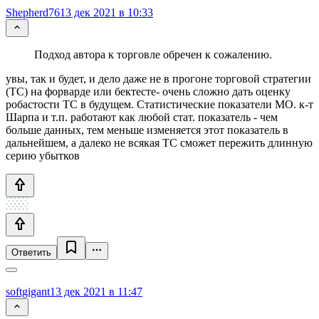
Shepherd76
13 дек 2021 в 10:33
Подход автора к торговле обречен к сожалению.
увы, так и будет, и дело даже не в прогоне торговой стратегии
(ТС) на форварде или бектесте- очень сложно дать оценку
робастости ТС в будущем. Статистические показатели МО. к-т
Шарпа и т.п. работают как любой стат. показатель - чем
больше данных, тем меньше изменяется этот показатель в
дальнейшем, а далеко не всякая ТС сможет пережить длинную
серию убытков
Ответить
softgigant
13 дек 2021 в 11:47