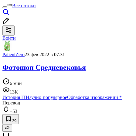
Все потоки
Войти
PatientZero
23 фев 2022 в 07:31
Фотошоп Средневековья
6 мин
13K
История IT
Научно-популярное
Обработка изображений
*
Перевод
+53
39