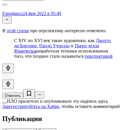
Foreglance
24 фев 2022 в 05:49
В
этой статье
про перспективу интересно отмечено:
С XIV по XVI век такие художники, как
Джотто
ди Бондоне
,
Паоло Уччелло
и
Пьеро делла
Франческа
разработали техники использования
того, что позднее стало называться
перспективой
Ответить
НЛО прилетело и опубликовало эту надпись здесь
Зарегистрируйтесь на Хабре
, чтобы оставить комментарий
Публикации