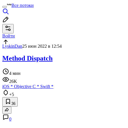
Все потоки
Войти
LyskinDan
25 июн 2022 в 12:54
Method Dispatch
4 мин
26K
iOS
*
Objective C
*
Swift
*
+5
36
0