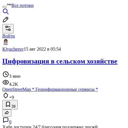
Все потоки
Войти
Klyucherov
15 авг 2022 в 05:54
Цифровизация в сельском хозяйстве
3 мин
4.2K
OpenStreetMap
*
Геоинформационные сервисы
*
+9
39
0
Хабр доступен 24/7 благодаря поддержке друзей