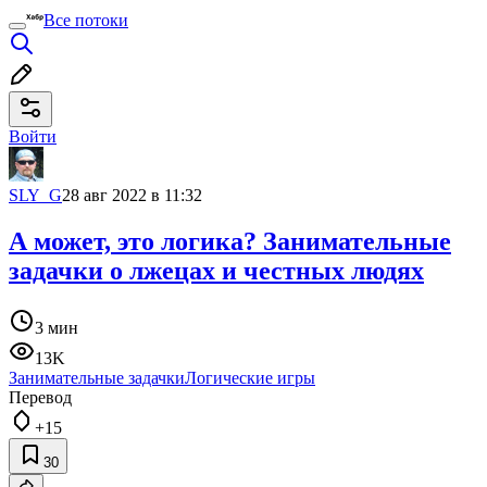
Все потоки
Войти
SLY_G
28 авг 2022 в 11:32
А может, это логика? Занимательные
задачки о лжецах и честных людях
3 мин
13K
Занимательные задачки
Логические игры
Перевод
+15
30