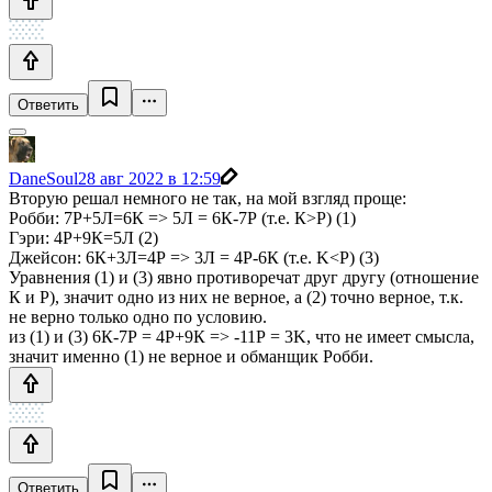
Ответить
DaneSoul
28 авг 2022 в 12:59
Вторую решал немного не так, на мой взгляд проще:
Робби: 7Р+5Л=6К => 5Л = 6К-7Р (т.е. К>Р) (1)
Гэри: 4Р+9К=5Л (2)
Джейсон: 6К+3Л=4Р => 3Л = 4Р-6К (т.е. K<Р) (3)
Уравнения (1) и (3) явно противоречат друг другу (отношение
К и Р), значит одно из них не верное, а (2) точно верное, т.к.
не верно только одно по условию.
из (1) и (3) 6К-7Р = 4Р+9К => -11Р = 3K, что не имеет смысла,
значит именно (1) не верное и обманщик Робби.
Ответить