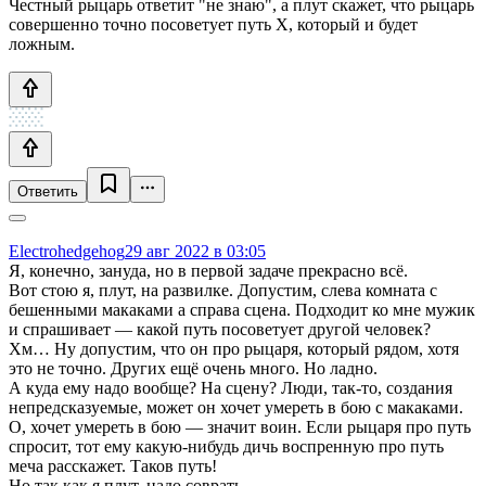
Честный рыцарь ответит "не знаю", а плут скажет, что рыцарь
совершенно точно посоветует путь X, который и будет
ложным.
Ответить
Electrohedgehog
29 авг 2022 в 03:05
Я, конечно, зануда, но в первой задаче прекрасно всё.
Вот стою я, плут, на развилке. Допустим, слева комната с
бешенными макаками а справа сцена. Подходит ко мне мужик
и спрашивает — какой путь посоветует другой человек?
Хм… Ну допустим, что он про рыцаря, который рядом, хотя
это не точно. Других ещё очень много. Но ладно.
А куда ему надо вообще? На сцену? Люди, так-то, создания
непредсказуемые, может он хочет умереть в бою с макаками.
О, хочет умереть в бою — значит воин. Если рыцаря про путь
спросит, тот ему какую-нибудь дичь воспренную про путь
меча расскажет. Таков путь!
Но так как я плут, надо соврать.