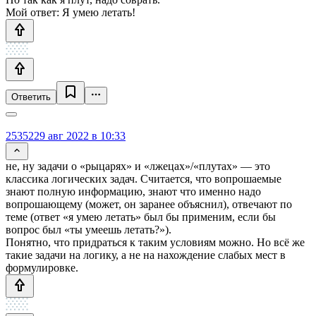
Мой ответ: Я умею летать!
Ответить
25352
29 авг 2022 в 10:33
не, ну задачи о «рыцарях» и «лжецах»/«плутах» — это
классика логических задач. Считается, что вопрошаемые
знают полную информацию, знают что именно надо
вопрошающему (может, он заранее объяснил), отвечают по
теме (ответ «я умею летать» был бы применим, если бы
вопрос был «ты умеешь летать?»).
Понятно, что придраться к таким условиям можно. Но всё же
такие задачи на логику, а не на нахождение слабых мест в
формулировке.