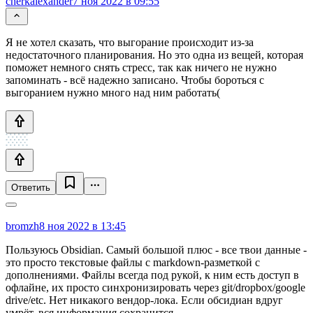
cherkalexander
7 ноя 2022 в 09:55
Я не хотел сказать, что выгорание происходит из-за
недостаточного планирования. Но это одна из вещей, которая
поможет немного снять стресс, так как ничего не нужно
запоминать - всё надежно записано. Чтобы бороться с
выгоранием нужно много над ним работать(
Ответить
bromzh
8 ноя 2022 в 13:45
Пользуюсь Obsidian. Самый большой плюс - все твои данные -
это просто текстовые файлы с markdown-разметкой с
дополнениями. Файлы всегда под рукой, к ним есть доступ в
офлайне, их просто синхронизировать через git/dropbox/google
drive/etc. Нет никакого вендор-лока. Если обсидиан вдруг
умрёт, вся информация сохранится.