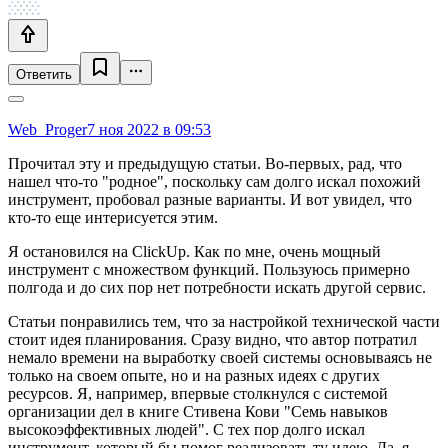
Ответить
Web_Proger
7 ноя 2022 в 09:53
Прочитал эту и предыдущую статьи. Во-первых, рад, что
нашел что-то "родное", поскольку сам долго искал похожий
инструмент, пробовал разные варианты. И вот увидел, что
кто-то еще интерисуется этим.
Я остановился на ClickUp. Как по мне, очень мощный
инструмент с множеством функций. Пользуюсь примерно
полгода и до сих пор нет потребности искать другой сервис.
Статьи понравились тем, что за настройкой технической части
стоит идея планирования. Сразу видно, что автор потратил
немало времени на выработку своей системы основываясь не
только на своем опыте, но и на разных идеях с других
ресурсов. Я, например, впервые столкнулся с системой
организации дел в книге Стивена Кови "Семь навыков
высокоэффективных людей". С тех пор долго искал
инструмент, который бы помог реализовать ту идею. Да, я