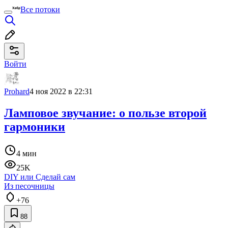
Все потоки
Войти
Prohard
4 ноя 2022 в 22:31
Ламповое звучание: о пользе второй
гармоники
4 мин
25K
DIY или Сделай сам
Из песочницы
+76
88