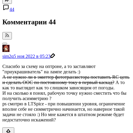
44
Комментарии
44
sim2q
5 ноя 2022 в 05:23
Спасибо за схему на оптроне, а то заставляют
"приукрашиватель" на лампе делать :)
А не нужно ли в эмиттер фототранзистора поставить RC цепь
и сделать ООС по постоянному току в первый каскад?
А то
как то выглядит как то слишком зависящим от погоды.
И на сколько я понял, рабочую точку нужно сместить что бы
получить асимметрию ?
ps смотрю в LTSpice - при повышении уровня, ограничение
вполне себе не симметрично начинается, но наверное такой
задачи не стояло :) Но мне кажется в штатном режиме будет
недостаточно искажений?