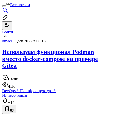
Все потоки
Войти
linwer
15 дек 2022 в 06:18
Используем функционал Podman
вместо docker-compose на примере
Gitea
6 мин
41K
DevOps
*
IT-инфраструктура
*
Из песочницы
+14
83