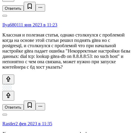
Ответить
Ilya6801
11 янв 2023 в 11:23
Классная и полезная статья, однако столкнулся с проблемой
когда на основе этой статьи решил поднять gitea но c
postgresql, и столкнулся с проблемой что при начальной
настройке gitea падает ошибка "Некорректные настройки базы
данных: dial tcp: lookup gitea-db on 8.8.8.8:53: no such host" и
непонятно с чем она связана, может нужно при запуске
контейнера с бд хост указать?
Ответить
Rastler
2 фев 2023 в 11:35