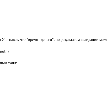
 Учитывая, что "время - деньги", по результатам валидации мо
onl \

нный файл: