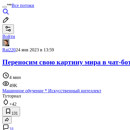
Все потоки
Войти
Rai220
24 янв 2023 в 13:59
Переносим свою картину мира в чат-бот
4 мин
49K
Машинное обучение
*
Искусственный интеллект
Туториал
+42
131
31