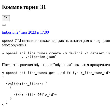
Комментарии
31
turboslon
24 янв 2023 в 17:00
CLI позволяет также передавать датасет для валидациию
openai
эпох обучения.
% openai api fine_tunes.create -m davinci -t dataset.js
         -v validation.jsonl
После завершения обучения в "обучении" появится прикрепле
% openai api fine_tunes.get --id ft-{your_fine_tune_id}

{

  ...

  "validation_files": [

    {

      ...

      "id": "file-{file_id}"

    }

  ]

}