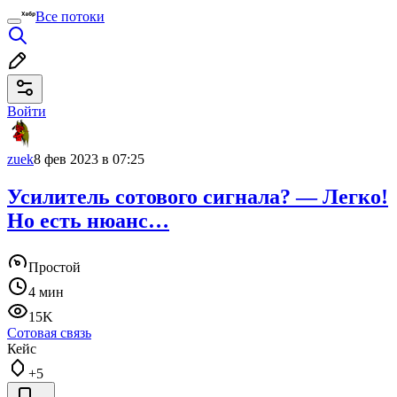
Все потоки
Войти
zuek
8 фев 2023 в 07:25
Усилитель сотового сигнала? — Легко!
Но есть нюанс…
Простой
4 мин
15K
Сотовая связь
Кейс
+5