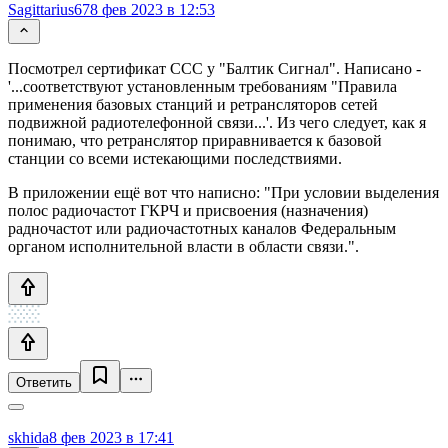
Sagittarius67
8 фев 2023 в 12:53
Посмотрел сертификат ССС у "Балтик Сигнал". Написано -
'...соответствуют установленным требованиям "Правила
применения базовых станций и ретрансляторов сетей
подвижной радиотелефонной связи...'. Из чего следует, как я
понимаю, что ретранслятор приравнивается к базовой
станции со всеми истекающими последствиями.
В приложении ещё вот что написно: "При условии выделения
полос радиочастот ГКРЧ и присвоения (назначения)
радночастот или радиочастотных каналов Федеральным
органом исполнительной власти в области связи.".
Ответить
skhida
8 фев 2023 в 17:41