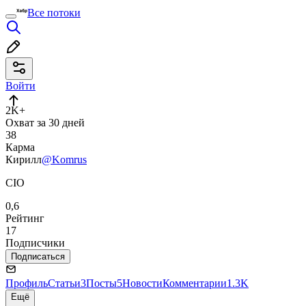
Все потоки
Войти
2K+
Охват за 30 дней
38
Карма
Кирилл
@Komrus
CIO
0,6
Рейтинг
17
Подписчики
Подписаться
Профиль
Статьи
3
Посты
5
Новости
Комментарии
1.3K
Ещё