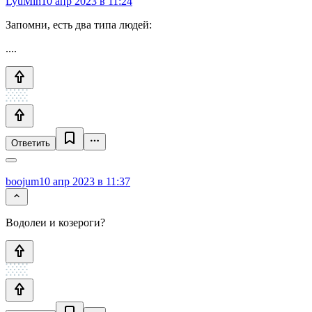
LyuMih
10 апр 2023 в 11:24
Запомни, есть два типа людей:
....
Ответить
boojum
10 апр 2023 в 11:37
Водолеи и козероги?