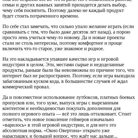
семьи и других важных занятий приходится делать выбор,
чему себя посвятить. Поэтому далеко не каждый продукт
будет стоить потраченного времени.
По себе стал замечать, что сильно упало желание играть (если
сравнивать с тем, что было даже десяток лет назад), а порою
просто лень учиться чему-то новому. Да и новые проекты
стали не столь интересны, поэтому комфортнее и проще
включить что-то старое, уже знакомое и родное.
На это накладывается упавшее качество игр и игровой
индустрии в целом. Эти, местами сырые и недоделанные
продукты, раньше были бы невозможны по причине того, что
интернет был не распространен. Поэтому, если игра выходила
забагованным куском кода, в большинстве случаев её ждал
коммерческий провал.
Да и повсеместное использование лутбоксов, платных боевых
пропусков или, того хуже, выпуск игры с вырезанным
контентом и необходимостью покупать дополнения для
полного игрового опыта — всё это лишь отталкивает. Стоит
отметить, что новое поколение геймеров изначально
«варилось» в этой игровой индустрии, и для него это
абсолютная норма. «Окно Овертона» открыто уже
нараспашку, и большой вопрос, что ждёт нас дальше...