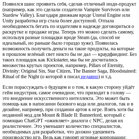
Появился шанс проявить себя, сделав отличный инди-продукт
(например, как это сделали создатели Vampire Survivors или
Stardew Valley). Благодаря движкам вроде Unreal Engine или
Unity разработка игр стала более доступной. Отпала
необходимость бегать по издателям в надежде договориться о
раскрутке и продаже игры. Теперь это можно сделать самому,
используя разные площадки вроде Steam (да, способ не
идеальный, но раньше было гораздо хуже). Появилась
возможность получить деньги на такие продукты, на которые
в прошлом зелёный свет никто бы не дал — краудфандинг. Без
таких площадок как Kickstarter, мы бы не досчитались
множества крутых проектов, например, Pillars of Eternity,
Divinity: Original Sin, Star Citizen, The Banner Saga, Bloodstained:
Ritual of the Night (о которой я писал
недавно
) и т.д.
Если порассуждать о будущем и о том, в какую сторону уйдёт
гейм индустрия, самое очевидное, что приходит в голову —
это внедрение искусственного интеллекта. Это может быть
помощь как в написании базового кода или диалогов, так и в
дизайне, например, при создании артов к игре. Взять хотя бы
недавний мод для Mount & Blade II: Bannerlord, который с
помощью ChatGPT «оживляет» диалоги с NPC, делая их
реалистичнее. Это уменьшит количество специалистов,
необходимых для разработки, что должно удешевить
производство игр. Ведь как говорят игровые корпорации: