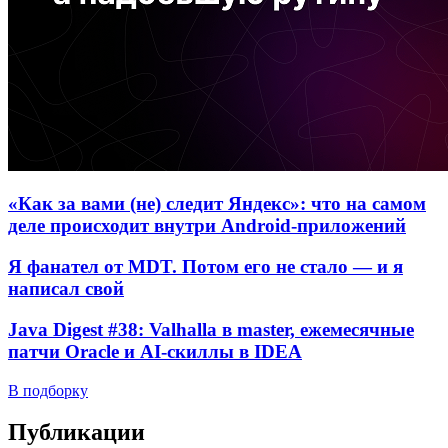
«Как за вами (не) следит Яндекс»: что на самом
деле происходит внутри Android-приложений
Я фанател от MDT. Потом его не стало — и я
написал свой
Java Digest #38: Valhalla в master, ежемесячные
патчи Oracle и AI-скиллы в IDEA
В подборку
Публикации