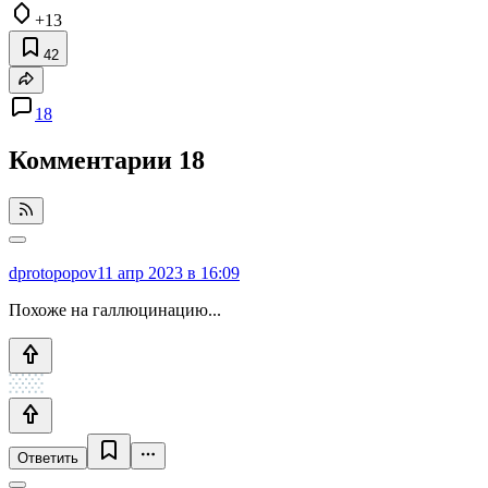
+13
42
18
Комментарии
18
dprotopopov
11 апр 2023 в 16:09
Похоже на галлюцинацию...
Ответить