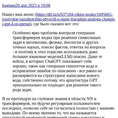
bugman
20 апр 2023 в 19:08
Нашел ваш анонс (
https://dtf.ru/u/637184-viktor-nosko/1695665-
rossiyskie-razrabotchiki-obyavili-o-starte-fractalgpt-analoga-chatgpt-
i-gpt-4-ot-openai
), где было сказано вот это:
Особенно ярко проблема контроля генерации
трансформеров видна при решении символьных
задач в математике, физике, биологии и других
точных науках, поиске фактов, ответах на вопросы
- и поэтому в этих отраслях использовать даже
большие языковые модели(LLM) опасно. Даже те
кейсы, в которых ChatGPT показывает себя
хорошо, такие как генерация сниппетов кода и
исправление ошибок по описанию - все равно не
расширяются на структурное написание нового
кода, собственно потому, что архитектура GPT
принципиально не подходит для решения такого
рода задач.
Я не претендую на глубокие знания в области NN и
трансформеров, но будучи регулярным пользователем
последних, позволю себе не согласиться полностью с вашими
выводами. По моему мнению то, что вы называется
структурной проблемой требующей смены парадигмы и