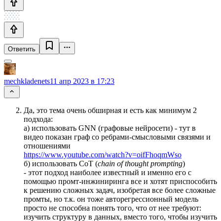
Ответить
mechkladenets
11 апр 2023 в 17:23
Да, это тема очень обширная и есть как минимум 2
подхода:
а) использовать GNN (графовые нейросети) - тут в
видео показан граф со ребрами-смысловыми связями и
отношениями
https://www.youtube.com/watch?v=oifFhoqmWso
б) использовать CoT (
chain of thought prompting
)
- этот подход наиболее известный и именно его с
помощью промт-инжиниринга все и хотят приспособить
к решению сложных задач, изобретая все более сложные
промты, но т.к. он тоже авторегрессионный модель
просто не способна понять того, что от нее требуют:
изучить структуру в данных, вместо того, чтобы изучить