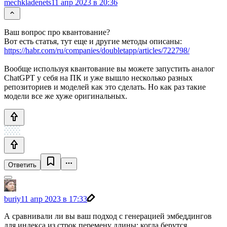
mechkladenets
11 апр 2023 в 20:36
Ваш вопрос про квантование?
Вот есть статья, тут еще и другие методы описаны:
https://habr.com/ru/companies/doubletapp/articles/722798/
Вообще используя квантование вы можете запустить аналог
ChatGPT у себя на ПК и уже вышло несколько разных
репозиториев и моделей как это сделать. Но как раз такие
модели все же хуже оригинальных.
Ответить
buriy
11 апр 2023 в 17:33
А сравнивали ли вы ваш подход с генерацией эмбеддингов
для индекса из строк перемену длины: когда берутся