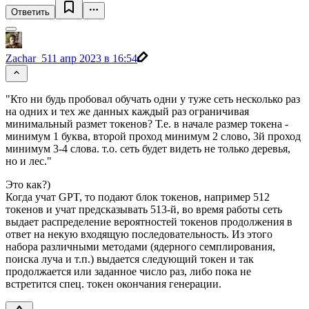
Ответить
Zachar_5
11 апр 2023 в 16:54
"Кто ни будь пробовал обучать одни у туже сеть несколько раз
на одних и тех же данных каждый раз ограничивая
минимальный размет токенов? Т.е. в начале размер токена -
минимум 1 буква, второй проход минимум 2 слово, 3й проход
минимум 3-4 слова. т.о. сеть будет видеть не только деревья,
но и лес."
Это как?)
Когда учат GPT, то подают блок токенов, например 512
токенов и учат предсказывать 513-й, во время работы сеть
выдает распределение вероятностей токенов продолжения в
ответ на некую входящую последовательность. Из этого
набора различными методами (ядерного семплирования,
поиска луча и т.п.) выдается следующий токен и так
продолжается или заданное число раз, либо пока не
встретится спец. токен окончания генерации.