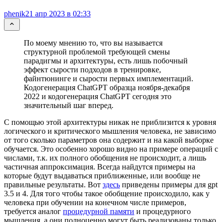
phenik
21 апр 2023 в 02:33
По моему мнению то, что вы называется
структурной проблемой требующей смены
парадигмы и архитектуры, есть лишь побочный
эффект сырости подходов в тренировке,
файнтюнинге и сырости первых имплементаций.
Кодогенерация ChatGPT образца ноября-декабря
2022 и кодогенерация ChatGPT сегодня это
значительный шаг вперед.
С помощью этой архитектуры никак не приблизится к уровня
логического и критического мышления человека, не зависимо
от того сколько параметров она содержит и на какой выборке
обучается. Это особенно хорошо видно на примере операций с
числами, т.к. их полного обобщения не происходит, а лишь
частичная аппроксимация. Всегда найдутся примеры на
которые будут выдаваться приближенные, или вообще не
правильные результаты. Вот
здесь
приведены примеры для gpt
3.5 и 4. Для того чтобы такое обобщение происходило, как у
человека при обучении на конечном числе примеров,
требуется аналог
процедурной памяти
и процедурного
мышления, а они полноценно могут быть реализованы только