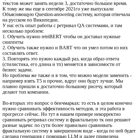
текстов может занять недели 3, достаточно большое время.
К тому же мы еще в сентябре 2021го уже выпускали
Объясняющую Question-answering систему, которая отвечала
на русском по Википедии.
У нас есть опыт работы с ретривал QA системами, и там
несколько проблем:
1. Обучить нужно retriBERT чтобы он доставал нужные
сниппеты
2. Обучить также нужно и BART что он умел потом из них
составлять ответ.
3. Повторять это нужно каждый раз, когда образ ответа
(стилистика, его длина и тп) меняется в зависимости от
бизнес задачи.
Но проблема же также и в том, что можно модели заменить -
например взять T5 и прочие, вдруг они будут лучше. Мы
плавно пришли к достаточно большому рисечу, который
делают топ компании.
Во-вторых это вопрос о бенчмарках: то есть в целом конечно
нужно сравнивать эффективность методов, и эта работа в
прогрессе сейчас. Но тут в нашем примере некорректно
сравнивать ретривал систему и фрактальную тк они решают
разные задачи: по сути более правильно сравнивать
фрактальную систему в завершенном виде - когда по ней будет
сделана генерация с помощью LLM и далее приведена