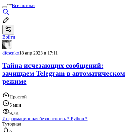
Все потоки
Войти
dfesenko
18 апр 2023 в 17:11
Тайна исчезающих сообщений:
зачищаем Telegram в автоматическом
режиме
Простой
5 мин
9.7K
Информационная безопасность
*
Python
*
Туториал