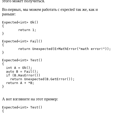
этого может получиться.
Во-первых, мы можем работать с expected так же, как и
раньше:
Expected<int> Ok()

{

	return 1;

}

Expected<int> Fail()

{

	return Unexpected(ErMathError("math error!"));

}

Expected<int> Test()

{

  int A = Ok();

  auto B = Fail();

  if (B.HasError())

    return Unexpected(B.GetError());

  return A + *B;

}
А вот взгляните на этот пример:
Expected<int> Test()

{
