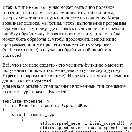
Итак, в типе
у нас может быть либо полезное
Expected
значение, которое мы ожидаем получить, либо ошибка,
которая может возникнуть в процессе выполнения. Когда
возникает ошибка, мы хотим, чтобы выполнение программы
вернулось на ту точку, где начались вычисления, и передало
ошибку обработчику. В зависимости от ситуации, ошибка
может быть обработана, чтобы продолжить выполнение
программы, или же программа может быть завершена
(
) в случае необработанной ошибки в
std::terminate
.
Expected
Всё, что нам надо сделать - это усыпить функцию в момент
получения ошибки, а так же передать эту ошибку другому
Expected (кадром ниже в стеке). И сделать это можно, немного
дописав класс
.
Expected
Для начала объявим специальный вложенный тип-обещание
прямо в Expected:
promise_type
template<typename T>

struct Expected : public ExpectedBase

{

    struct promise_type

	{

		std::suspend_never initial_suspend() noexcept { return {}; }

		std::suspend_never final_suspend() noexcept { return {}; }
