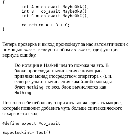
{

	int A = co_await MaybeOkA();

	int B = co_await MaybeOkB();

	int C = co_await MaybeOkC();

	co_return A + B + C;

}
Теперь проверка и выход произойдут за нас автоматически с
помощью
на любом
, где функция
await_ready
co_await
вернула ошибку.
Do-нотация в Haskell чем-то похожа на это. В
блоке происходят вычисления с помощью
привязки монад (посредством оператора
), и,
<-
если результат вычисления какой-либо монады
будет
, то весь блок вычисляется как
Nothing
.
Nothing
Позволю себе небольшую прихоть так же сделать макрос,
который позволит добавить чуть больше синтаксического
сахара в этот код:
#define expect *co_await

Expected<int> Test()
