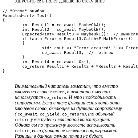
запустить её в полёт дальше по стеку вниз.
// "Отлов" ошибок

Expected<int> Test()

{

	int Result1 = co_await MaybeOkA();

	int Result2 = co_await MaybeOkB();

	Expected<int> Result3 = MaybeOkC();  // Вычисляем MaybeOkC без оператора co_await

	if (auto Error = Result3.Catch<ErMathError())

	{

		std::cout << "Error occured! " << Error->What() << std::endl;

		co_await Result3;  // rethrow

	}

	int Result4 = co_await Ok();

	co_return Result1 + Result2 + *Result3 + Result4;

}
Внимательный читатель заметит, что вместо
ключевого слова
, в некоторых местах
return
используется
. И это необходимость
co_return
сопрограмм. Если в теле функции есть хоть одно
ключевое слово, делающее из функции сопрограмму
(
,
,
), то обычный
co_await
co_yield
co_return
уже будет невалидной конструкцией.
return
Однако вы по прежнему можете использовать
, если функция не является сопрограммой.
return
Разницы в данном случае почти не будет: