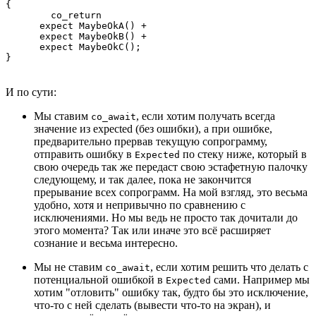
{

	co_return 

      expect MaybeOkA() + 

      expect MaybeOkB() + 

      expect MaybeOkC();

}
И по сути:
Мы ставим
, если хотим получать всегда
co_await
значение из expected (без ошибки), а при ошибке,
предварительно прервав текущую сопрограмму,
отправить ошибку в
по стеку ниже, который в
Expected
свою очередь так же передаст свою эстафетную палочку
следующему, и так далее, пока не закончится
прерывание всех сопрограмм. На мой взгляд, это весьма
удобно, хотя и непривычно по сравнению с
исключениями. Но мы ведь не просто так дочитали до
этого момента? Так или иначе это всё расширяет
сознание и весьма интересно.
Мы не ставим
, если хотим решить что делать с
co_await
потенциальной ошибкой в
сами. Например мы
Expected
хотим "отловить" ошибку так, будто бы это исключение,
что-то с ней сделать (вывести что-то на экран), и