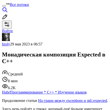
Все потоки
Войти
broly
29 мая 2023 в 06:57
Монадическая композиция Expected в
C++
Средний
8 мин
6.2K
Habr
Программирование
*
C++
*
Изучение языков
Продолжение статьи
На грани между exceptions и std::expected
.
Здесь речь пойдёт о трюке, который ещё больше имитирует