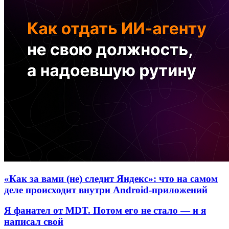
«Как за вами (не) следит Яндекс»: что на самом
деле происходит внутри Android-приложений
Я фанател от MDT. Потом его не стало — и я
написал свой