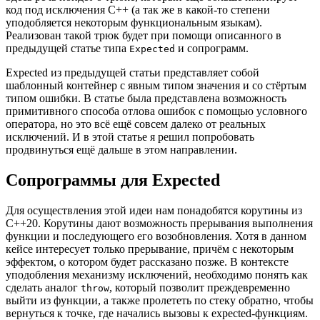
код под исключения C++ (а так же в какой-то степени
уподобляется некоторым функциональным языкам).
Реализован такой трюк будет при помощи описанного в
предыдущей статье типа
и сопрограмм.
Expected
Expected из предыдущей статьи представляет собой
шаблонный контейнер с явным типом значения и со стёртым
типом ошибки. В статье была представлена возможность
примитивного способа отлова ошибок с помощью условного
оператора, но это всё ещё совсем далеко от реальных
исключений. И в этой статье я решил попробовать
продвинуться ещё дальше в этом направлении.
Сопрограммы для Expected
Для осуществления этой идеи нам понадобятся корутины из
C++20. Корутины дают возможность прерывания выполнения
функции и последующего его возобновления. Хотя в данном
кейсе интересует только прерывание, причём с некоторым
эффектом, о котором будет рассказано позже. В контексте
уподобления механизму исключений, необходимо понять как
сделать аналог
, который позволит преждевременно
throw
выйти из функции, а также пролететь по стеку обратно, чтобы
вернуться к точке, где начались вызовы к expected-функциям.