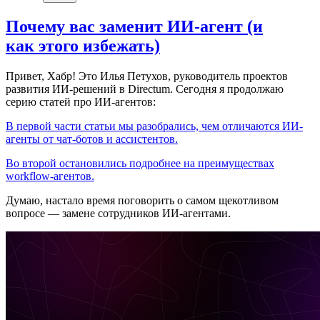
Почему вас заменит ИИ‑агент (и
как этого избежать)
Привет, Хабр! Это Илья Петухов, руководитель проектов
развития ИИ-решений в Directum. Сегодня я продолжаю
серию статей про ИИ-агентов:
В первой части статьи мы разобрались, чем отличаются ИИ-
агенты от чат-ботов и ассистентов.
Во второй остановились подробнее на преимуществах
workflow-агентов.
Думаю, настало время поговорить о самом щекотливом
вопросе — замене сотрудников ИИ-агентами.