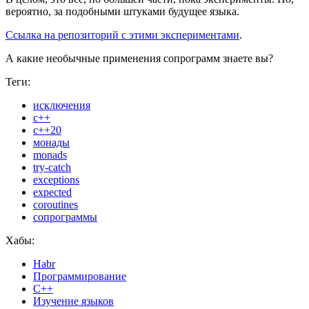
вероятно, за подобными штуками будущее языка.
Ссылка на репозиторий с этими экспериментами
.
А какие необычные применения сопрограмм знаете вы?
Теги:
исключения
c++
с++20
монады
monads
try-catch
exceptions
expected
coroutines
сопрограммы
Хабы:
Habr
Программирование
C++
Изучение языков