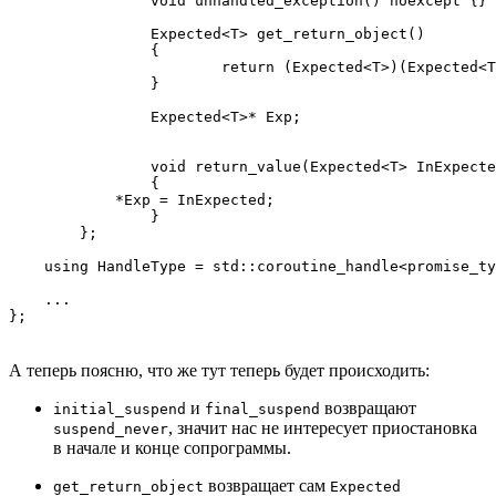
		void unhandled_exception() noexcept {}

		Expected<T> get_return_object()

		{

			return (Expected<T>)(Expected<T>::HandleType::from_promise(*this));

		}

		Expected<T>* Exp;

		void return_value(Expected<T> InExpected)

		{

            *Exp = InExpected;

		}

	};

    using HandleType = std::coroutine_handle<promise_ty
    ...

};
А теперь поясню, что же тут теперь будет происходить:
и
возвращают
initial_suspend
final_suspend
, значит нас не интересует приостановка
suspend_never
в начале и конце сопрограммы.
возвращает сам
get_return_object
Expected