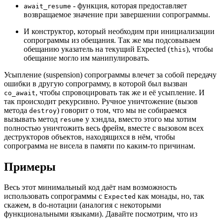
- функция, которая предоставляет
await_resume
возвращаемое значение при завершении сопрограммы.
И конструктор, который необходим при инициализации
сопрограммы из обещания. Так же мы подсовываем
обещанию указатель на текущий Expected (
), чтобы
this
обещание могло им манипулировать.
Усыпление (suspension) сопрограммы влечет за собой передачу
ошибки в другую сопрограмму, в которой был вызван
, чтобы спровоцировать так же и её усыпление. И
co_await
так происходит рекурсивно. Ручное уничтожение (вызов
метода
) говорит о том, что мы не собираемся
destroy
вызывать метод
у хэндла, вместо этого мы хотим
resume
полностью уничтожить весь фрейм, вместе с вызовом всех
деструкторов объектов, находящихся в нём, чтобы
сопрограмма не висела в памяти по каким-то причинам.
Примеры
Весь этот минимальный код даёт нам возможность
использовать сопрограммы с
как монады, но, так
Expected
скажем, в do-нотации (аналогия с некоторыми
функциональными языками). Давайте посмотрим, что из