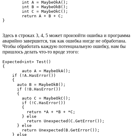
	int A = MaybeOkA();

	int B = MaybeOkB();

	int C = MaybeOkC();

	return A + B + C;

}
Здесь в строках 3, 4, 5 может произойти ошибка и программа
аварийно завершится, так как ошибка нигде не обработана.
Чтобы обработать каждую потенциальную ошибку, нам бы
пришлось делать что-то вроде этого:
Expected<int> Test()

{

	auto A = MaybeOkA();

    if (!A.HasError())

    {

      auto B = MaybeOkB();

      if (!B.HasError())

      {

    	auto C = MaybeOkC();

        if (!C.HasError())

        {

          return *A + *B + *C;

        } else

          return Unexpected(C.GetError());

      } else

        return Unexpected(B.GetError());

    } else
