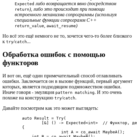
либо возвращается явно (посредством
Expected
), либо это происходит при помощи
return
встроенного механизма сопрограммы (используя
специальные функции сопрограмм C++
,
)
return_value
await_resume
Но всё это ещё немного не то, хочется чего-то более близкого
к
/
...
try
catch
Обработка ошибок с помощью
функторов
И вот он, ещё один примечательный способ отлавливать
ошибки. Заключается он в вызове функций, первый аргумент
которых, является подходящим подмножеством ошибки.
Иначе говоря - эмуляция
. И это очень
pattern matching
похоже на конструкцию
/
.
try
catch
Давайте посмотрим как это может выглядеть:
	auto Result = Try(

		[&] () -> Expected<int>  // Функтор, действия в котором, могут привести к ошибке

        { 

			int A = co_await MaybeA();

            int B = co_await MaybeB();
