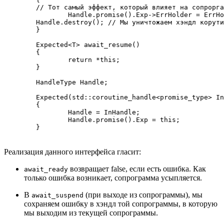
        // Тот самый эффект, который влияет на сопрорга
		Handle.promise().Exp->ErrHolder = ErrHolder->Copy();

        Handle.destroy(); // Мы уничтожаем хэндл корути
	}

	Expected<T> await_resume()

	{

		return *this;

	}

	HandleType Handle;

	Expected(std::coroutine_handle<promise_type> InHandle)

	{

		Handle = InHandle;

		Handle.promise().Exp = this;

	}
Реализация данного интерфейса гласит:
возвращает false, если есть ошибка. Как
await_ready
только ошибка возникает, сопрограмма усыпляется.
В
(при выходе из сопрограммы), мы
await_suspend
сохраняем ошибку в хэндл той сопрограммы, в которую
мы выходим из текущей сопрограммы.