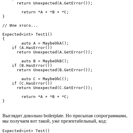
      return Unexpected(A.GetError());

	return *A + *B + *C;

}

// Или этого...

Expected<int> Test1()

{

	auto A = MaybeOkA();

    if (A.HasError())

      return Unexpected(A.GetError());

	auto B = MaybeOkB();

    if (B.HasError())

      return Unexpected(B.GetError());

	auto C = MaybeOkC();

    if (C.HasError())

      return Unexpected(C.GetError());

	return *A + *B + *C;

}
Выглядит довольно boilerplate. Но присыпав сопрограммами,
мы получаем вот такой, уже презентабельный, код:
Expected<int> Test()
