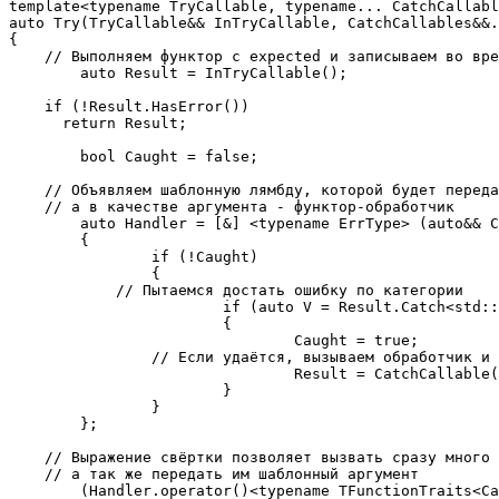
template<typename TryCallable, typename... CatchCallabl
auto Try(TryCallable&& InTryCallable, CatchCallables&&.
{

    // Выполняем функтор с expected и записываем во вре
	auto Result = InTryCallable();

    if (!Result.HasError())

      return Result;

	bool Caught = false;

    // Объявляем шаблонную лямбду, которой будет переда
    // а в качестве аргумента - функтор-обработчик 

	auto Handler = [&] <typename ErrType> (auto&& CatchCallable) 

	{

		if (!Caught)

		{

            // Пытаемся достать ошибку по категории

			if (auto V = Result.Catch<std::decay_t<ErrType>>())

			{

				Caught = true;

                // Если удаётся, вызываем обработчик и 
				Result = CatchCallable(*V);

			}

		}

	};

    // Выражение свёртки позволяет вызвать сразу много 
    // а так же передать им шаблонный аргумент

	(Handler.operator()<typename TFunctionTraits<CatchCallables>::Type0>(std::forward<CatchCallables>(InCatchCallables)), ...);
