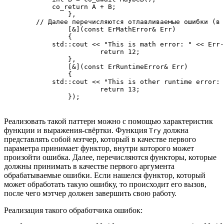
            co_return A + B;

		},

        // Далее перечисляются отлавливаемые ошибки (в 
		[&](const ErMathError& Err)  

		{

            std::cout << "This is math error: " << Err-
			return 12;

		},

		[&](const ErRuntimeError& Err)

		{

            std::cout << "This is other runtime error: 
			return 13;

		});
Реализовать такой паттерн можно с помощью характеристик
функции и выражения-свёртки. Функция
должна
Try
представлять собой мэтчер, который в качестве первого
параметра принимает функтор, внутри которого может
произойти ошибка. Далее, перечисляются функторы, которые
должны принимать в качестве первого аргумента
обрабатываемые ошибки. Если нашелся функтор, который
может обработать такую ошибку, то происходит его вызов,
после чего мэтчер должен завершить свою работу.
Реализация такого обработчика ошибок: