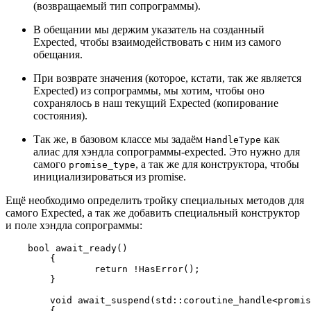
(возвращаемый тип сопрограммы).
В обещании мы держим указатель на созданный
Expected, чтобы взаимодействовать с ним из самого
обещания.
При возврате значения (которое, кстати, так же является
Expected) из сопрограммы, мы хотим, чтобы оно
сохранялось в наш текущий Expected (копирование
состояния).
Так же, в базовом классе мы задаём
как
HandleType
алиас для хэндла сопрограммы-expected. Это нужно для
самого
, а так же для конструктора, чтобы
promise_type
инициализироваться из promise.
Ещё необходимо определить тройку специальных методов для
самого Expected, а так же добавить специальный конструктор
и поле хэндла сопрограммы:
    bool await_ready()

	{

		return !HasError();

	}

	void await_suspend(std::coroutine_handle<promise_type> Handle)

	{
