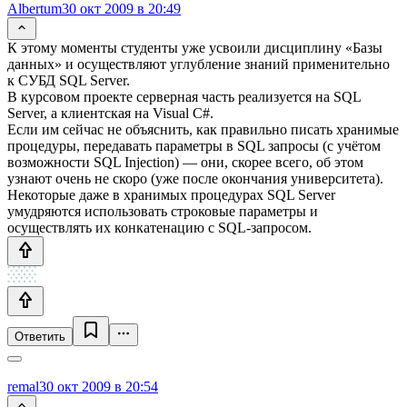
Albertum
30 окт 2009 в 20:49
К этому моменты студенты уже усвоили дисциплину «Базы
данных» и осуществляют углубление знаний применительно
к СУБД SQL Server.
В курсовом проекте серверная часть реализуется на SQL
Server, а клиентская на Visual C#.
Если им сейчас не объяснить, как правильно писать хранимые
процедуры, передавать параметры в SQL запросы (с учётом
возможности SQL Injection) — они, скорее всего, об этом
узнают очень не скоро (уже после окончания университета).
Некоторые даже в хранимых процедурах SQL Server
умудряются использовать строковые параметры и
осуществлять их конкатенацию с SQL-запросом.
Ответить
remal
30 окт 2009 в 20:54