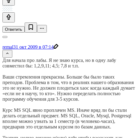
Ответить
remal
31 окт 2009 в 07:14
Для начала про лабы. Я не знаю курса, но в одну лабу
совместил бы: 1,2,9,11; 4,5; 7,8 и т.п.
Ваши стремления прекрасны. Больше бы было таких
преподов. Проблема в том, что в реалиях нашего образования
это не нужно. Не должен плодиться хаос когда каждый думает
«если не я научу, то кто». Нужно переделать полностью
программу обучения для 3-5 курсов.
Курс MS SQL явно проплачен MS. Иначе вряд ли бы стали
делать отдельный предмет. MS SQL, Oracle, Mysql, Postgresql
вполне можно узнать за 1 семестр (в человеко-часах),
предварив это отдельным курсом по базам данных.
Тратить целую лекцию и(или) лабу чтобы рассказать как