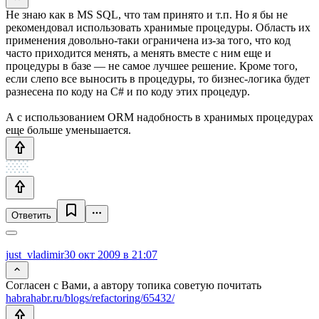
Не знаю как в MS SQL, что там принято и т.п. Но я бы не
рекомендовал использовать хранимые процедуры. Область их
применения довольно-таки ограничена из-за того, что код
часто приходится менять, а менять вместе с ним еще и
процедуры в базе — не самое лучшее решение. Кроме того,
если слепо все выносить в процедуры, то бизнес-логика будет
разнесена по коду на C# и по коду этих процедур.
А с использованием ORM надобность в хранимых процедурах
еще больше уменьшается.
Ответить
just_vladimir
30 окт 2009 в 21:07
Согласен с Вами, а автору топика советую почитать
habrahabr.ru/blogs/refactoring/65432/