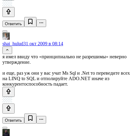
Ответить
shai_hulud
31 окт 2009 в 08:14
я имел ввиду что «принципиально не разрешимы» неверно
утверждение.
и еще, раз уж они у вас учат Ms Sql и .Net то переведите всех
на LINQ to SQL и отполируйте ADO.NET иначе из
конкурентоспособность падает.
Ответить