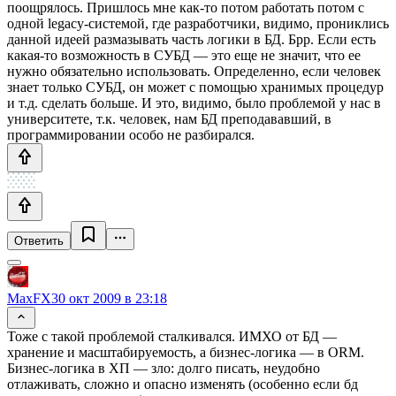
поощрялось. Пришлось мне как-то потом работать потом с
одной legacy-системой, где разработчики, видимо, прониклись
данной идеей размазывать часть логики в БД. Брр. Если есть
какая-то возможность в СУБД — это еще не значит, что ее
нужно обязательно использовать. Определенно, если человек
знает только СУБД, он может с помощью хранимых процедур
и т.д. сделать больше. И это, видимо, было проблемой у нас в
университете, т.к. человек, нам БД преподававший, в
программировании особо не разбирался.
Ответить
MaxFX
30 окт 2009 в 23:18
Тоже с такой проблемой сталкивался. ИМХО от БД —
хранение и масштабируемость, а бизнес-логика — в ORM.
Бизнес-логика в ХП — зло: долго писать, неудобно
отлаживать, сложно и опасно изменять (особенно если бд