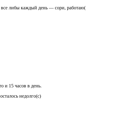
о все либы каждый день — сори, работаю(
то и 15 часов в день.
 осталось недолго(с)