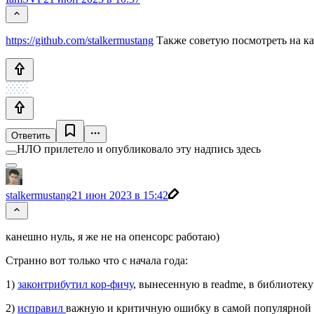
https://github.com/stalkermustang
Также советую посмотреть на ка
Ответить
НЛО прилетело и опубликовало эту надпись здесь
stalkermustang
21 июн 2023 в 15:42
канешно нуль, я же не на опенсорс работаю)
Странно вот только что с начала года:
1)
законтрибутил кор-фичу
, вынесенную в readme, в библиотеку
2)
исправил
важную и критичную ошибку в самой популярной л