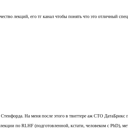
чество лекций, его тг канал чтобы понять что это отличный спе
 Стенфорда. На меня после этого в твиттере аж СТО ДатаБрикс 
екции по RLHF (подготовленной, кстати, человеком с PhD), м