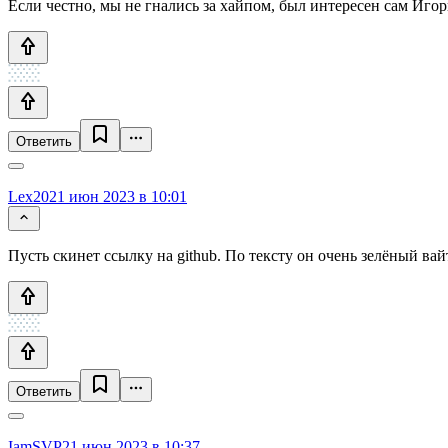
Если честно, мы не гнались за хайпом, был интересен сам Игор
Ответить
Lex20
21 июн 2023 в 10:01
Пусть скинет ссылку на github. По тексту он очень зелёный ва
Ответить
IamSVP
21 июн 2023 в 10:37