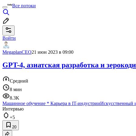
Все потоки
Войти
MegaplanCEO
21 июн 2023 в 09:00
GPT-4, азиатская разработка и зерокод
Средний
8 мин
8.3K
Машинное обучение
*
Карьера в IT-индустрии
Искусственный 
Интервью
+5
20