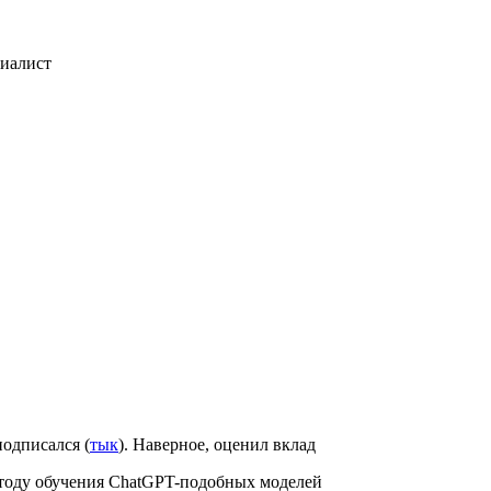
циалист
подписался (
тык
). Наверное, оценил вклад
етоду обучения ChatGPT-подобных моделей