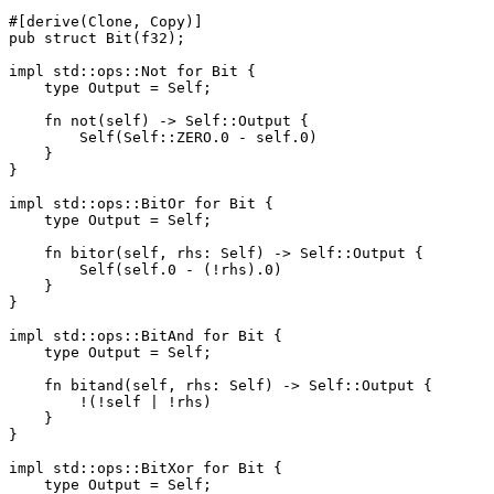
#[derive(Clone, Copy)]

pub struct Bit(f32);

impl std::ops::Not for Bit {

    type Output = Self;

    fn not(self) -> Self::Output {

        Self(Self::ZERO.0 - self.0)

    }

}

impl std::ops::BitOr for Bit {

    type Output = Self;

    fn bitor(self, rhs: Self) -> Self::Output {

        Self(self.0 - (!rhs).0)

    }

}

impl std::ops::BitAnd for Bit {

    type Output = Self;

    fn bitand(self, rhs: Self) -> Self::Output {

        !(!self | !rhs)

    }

}

impl std::ops::BitXor for Bit {

    type Output = Self;
