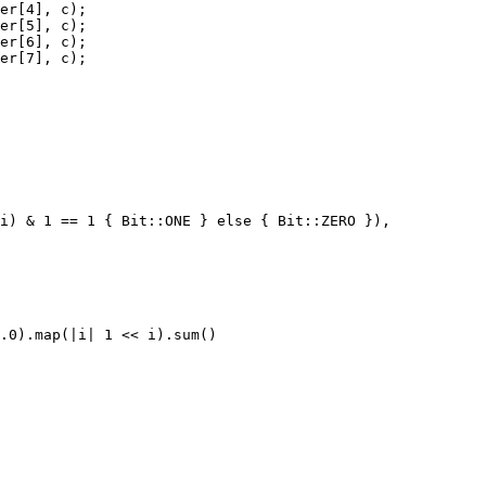
er[4], c);

er[5], c);

er[6], c);

er[7], c);

i) & 1 == 1 { Bit::ONE } else { Bit::ZERO }),

.0).map(|i| 1 << i).sum()
