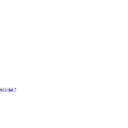
матика
*