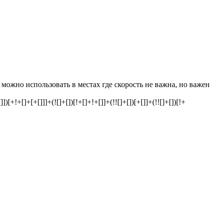
ожно использовать в местах где скорость не важна, но важен
[[]])[+!+[]+[+[]]]+(![]+[])[!+[]+!+[]]+(!![]+[])[+[]]+(!![]+[])[!+