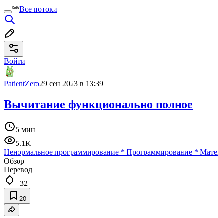
Все потоки
Войти
PatientZero
29 сен 2023 в 13:39
Вычитание функционально полное
5 мин
5.1K
Ненормальное программирование
*
Программирование
*
Мате
Обзор
Перевод
+32
20