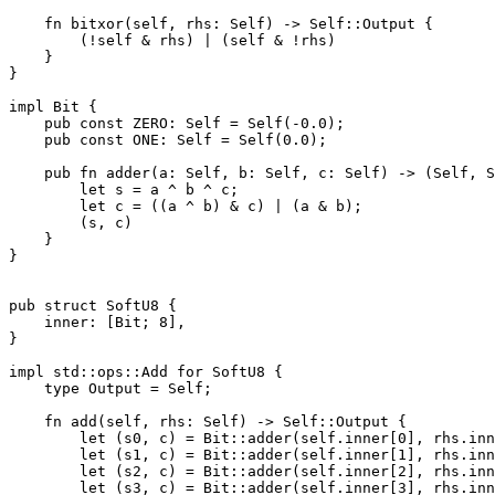
    fn bitxor(self, rhs: Self) -> Self::Output {

        (!self & rhs) | (self & !rhs)

    }

}

impl Bit {

    pub const ZERO: Self = Self(-0.0);

    pub const ONE: Self = Self(0.0);

    pub fn adder(a: Self, b: Self, c: Self) -> (Self, S
        let s = a ^ b ^ c;

        let c = ((a ^ b) & c) | (a & b);

        (s, c)

    }

}

pub struct SoftU8 {

    inner: [Bit; 8],

}

impl std::ops::Add for SoftU8 {

    type Output = Self;

    fn add(self, rhs: Self) -> Self::Output {

        let (s0, c) = Bit::adder(self.inner[0], rhs.inn
        let (s1, c) = Bit::adder(self.inner[1], rhs.inn
        let (s2, c) = Bit::adder(self.inner[2], rhs.inn
        let (s3, c) = Bit::adder(self.inner[3], rhs.inn