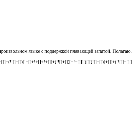
роизвольном языке с поддержкой плавающей запятой. Полагаю, м
+[]]+(!![]+[])[!+[]+!+[]+!+[]]+(!![]+[])[+!+[]]][([][(![]+[])[+[]]+([![]]+[]