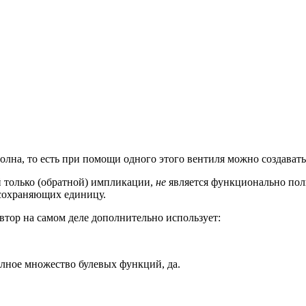
лна, то есть при помощи одного этого вентиля можно создават
й только (обратной) импликации,
не
является функционально пол
сохраняющих единицу.
втор на самом деле дополнительно использует:
лное множество булевых функций, да.