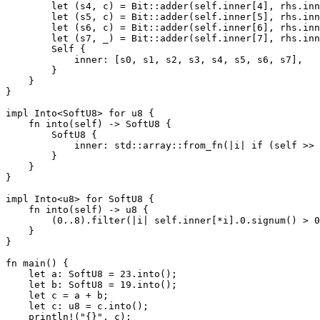
        let (s4, c) = Bit::adder(self.inner[4], rhs.inn
        let (s5, c) = Bit::adder(self.inner[5], rhs.inn
        let (s6, c) = Bit::adder(self.inner[6], rhs.inn
        let (s7, _) = Bit::adder(self.inner[7], rhs.inn
        Self {

            inner: [s0, s1, s2, s3, s4, s5, s6, s7],

        }

    }

}

impl Into<SoftU8> for u8 {

    fn into(self) -> SoftU8 {

        SoftU8 {

            inner: std::array::from_fn(|i| if (self >> 
        }

    }

}

impl Into<u8> for SoftU8 {

    fn into(self) -> u8 {

        (0..8).filter(|i| self.inner[*i].0.signum() > 0
    }

}

fn main() {

    let a: SoftU8 = 23.into();

    let b: SoftU8 = 19.into();

    let c = a + b;

    let c: u8 = c.into();

    println!("{}", c);
