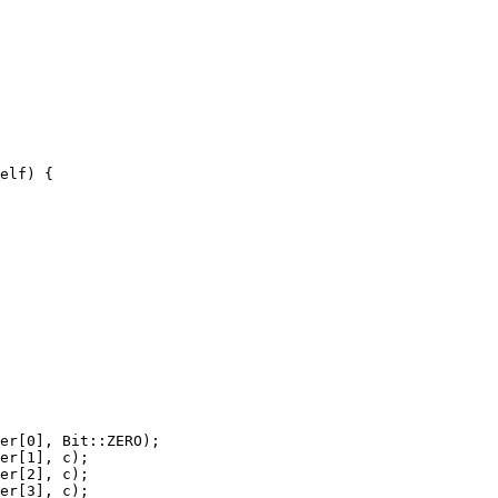
elf) {

er[0], Bit::ZERO);

er[1], c);

er[2], c);

er[3], c);
