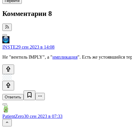
Перейти
Комментарии
8
INSTE
29 сен 2023 в 14:08
Не "вентиль IMPLY", а "
импликация
". Есть же устоявшийся те
Ответить
PatientZero
30 сен 2023 в 07:33