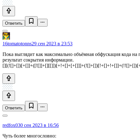
Ответить
16tomatotonns
29 сен 2023 в 23:53
Пока выглядит как максимально объёмная обфускация кода на п
результат сокрытия информации.
[][(![]+[])[+[]]+([![]]+[][[]])[+!+[]+[+[]]]+(![]+[])[!+[]+!+[]]+(!![]+[])[
Ответить
redfox0
30 сен 2023 в 16:56
Чуть более многословно: