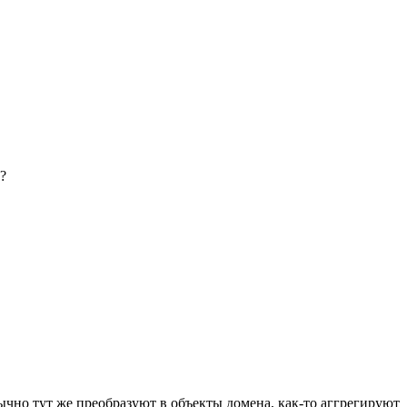
?
чно тут же преобразуют в объекты домена, как-то аггрегируют