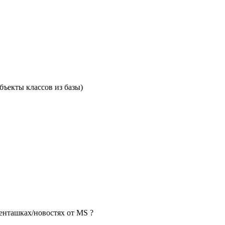
объекты классов из базы)
зенташках/новостях от MS ?