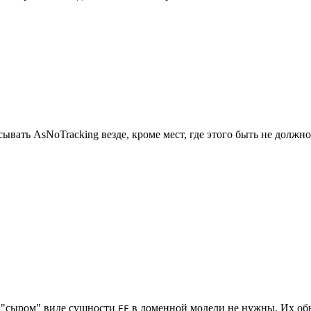
ывать AsNoTracking везде, кроме мест, где этого быть не должно
в "сыром" виде сущности
в доменной модели не нужны. Их обы
EF