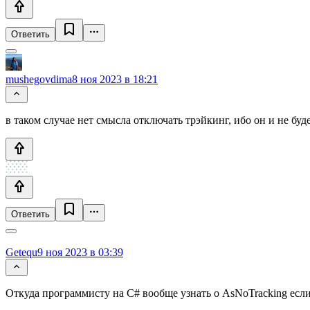
Ответить
mushegovdima
8 ноя 2023 в 18:21
в таком случае нет смысла отключать трэйкинг, ибо он и не буд
Ответить
Getequ
9 ноя 2023 в 03:39
Откуда программисту на С# вообще узнать о AsNoTracking если 