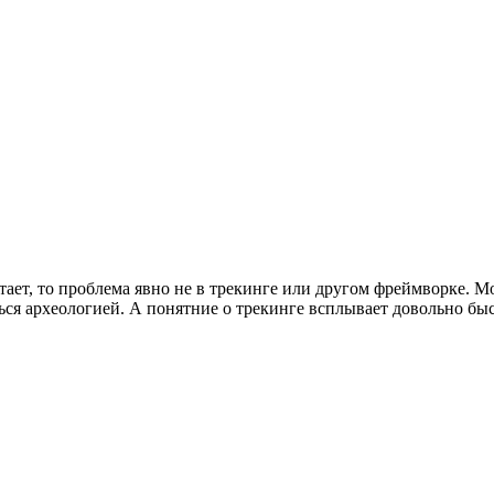
тает, то проблема явно не в трекинге или другом фреймворке. Мол
ться археологией. А понятние о трекинге всплывает довольно быс