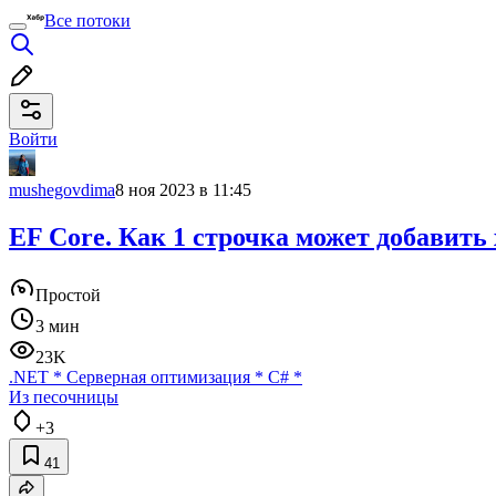
Все потоки
Войти
mushegovdima
8 ноя 2023 в 11:45
EF Core. Как 1 строчка может добавить
Простой
3 мин
23K
.NET
*
Серверная оптимизация
*
C#
*
Из песочницы
+3
41