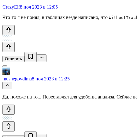
CrazyElf
8 ноя 2023 в 12:05
Что-то я не понял, в таблицах везде написано, что
WithoutTrac
Ответить
mushegovdima
8 ноя 2023 в 12:25
Да, похоже на то... Переставлял для удобства анализа. Сейчас п