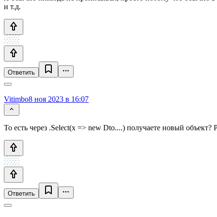
и т.д.
Ответить
Vitimbo
8 ноя 2023 в 16:07
То есть через .Select(x => new Dto....) получаете новый объект
Ответить