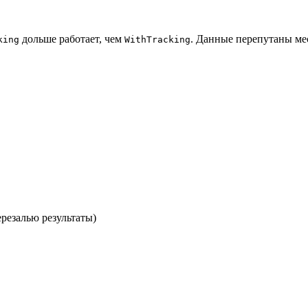
дольше работает, чем
. Данные перепутаны ме
king
WithTracking
ерезалью результаты)