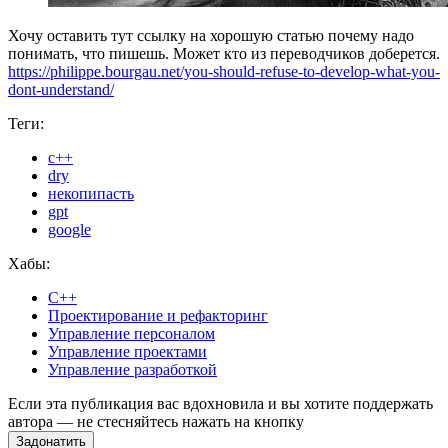
Хочу оставить тут ссылку на хорошую статью почему надо
понимать, что пишешь. Может кто из переводчиков доберется.
https://philippe.bourgau.net/you-should-refuse-to-develop-what-you-
dont-understand/
Теги:
с++
dry
некопипасть
gpt
google
Хабы:
C++
Проектирование и рефакторинг
Управление персоналом
Управление проектами
Управление разработкой
Если эта публикация вас вдохновила и вы хотите поддержать
автора — не стесняйтесь нажать на кнопку
Задонатить