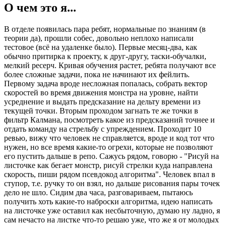
О чем это я...
В отделе появилась пара ребят, нормальные по знаниям (в
теории да), прошли собес, довольно неплохо написали
тестовое (всё на удаленке было). Первые месяц-два, как
обычно притирка к проекту, к друг-другу, таски-обучалки,
мелкий ресерч. Кривая обучения растет, ребята получают все
более сложные задачи, пока не начинают их фейлить.
Первому задача вроде несложная попалась, собрать вектор
скоростей во время движения монстра на уровне, найти
усреднение и выдать предсказание на дельту времени из
текущей точки. Вторым проходом загнать те же точки в
фильтр Калмана, посмотреть какое из предсказаний точнее и
отдать команду на стрельбу с упреждением. Проходит 10
ревью, вижу что человек не справляется, вроде и код тот что
нужен, но все время какие-то огрехи, которые не позволяют
его пустить дальше в репо. Сажусь рядом, говорю - "Рисуй на
листочке как бегает монстр, рисуй стрелки куда направлена
скорость, пиши рядом псевдокод алгоритма". Человек впал в
ступор, т.е. ручку то он взял, но дальше рисования пары точек
дело не шло. Сидим два часа, разговариваем, пытаюсь
получить хоть какие-то наброски алгоритма, идею написать
на листочке уже оставил как несбыточную, думаю ну ладно, я
сам нечасто на листке что-то решаю уже, что же я от молодых