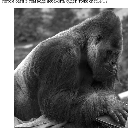
потом баги в том коде дебажить будет, тоже chatGPT?