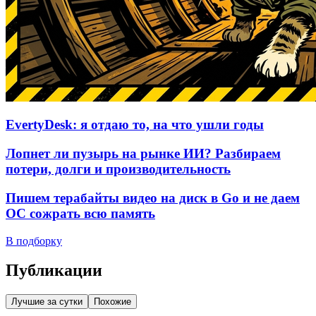
EvertyDesk: я отдаю то, на что ушли годы
Лопнет ли пузырь на рынке ИИ? Разбираем
потери, долги и производительность
Пишем терабайты видео на диск в Go и не даем
ОС сожрать всю память
В подборку
Публикации
Лучшие за сутки
Похожие