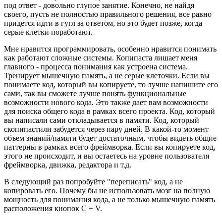
под ответ - довольно глупое занятие. Конечно, не найдя
своего, пусть не полностью правильного решения, все равно
придется идти в гугл за ответом, но это будет позже, когда
серые клетки поработают.
Мне нравится программировать, особенно нравится понимать
как работают сложные системы. Копипаста лишает меня
главного - процесса понимания как устроена система.
Тренирует мышечную память, а не серые клеточки. Если вы
понимаете код, который вы копируете, то лучше напишите его
сами, так вы сможете лучше понять функциональные
возможности нового кода. Это также дает вам возможности
для поиска общего кода в рамках всего проекта. Код, который
вы написали сами откладывается в памяти. Код, который
скопипастили забудется через пару дней. В какой-то момент
объем знаний/памяти будет достаточным, чтобы видеть общие
паттерны в рамках всего фреймворка. Если вы копируете код,
этого не происходит, и вы остаетесь на уровне пользователя
фреймворка, движка, редактора и т.д.
В следующий раз попробуйте "переписать" код, а не
копировать его. Почему бы не использовать мозг на полную
мощность для понимания кода, а не только мышечную память
расположения кнопок C + V.