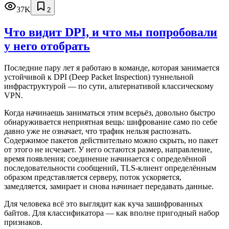
37K
2
Что видит DPI, и что мы попробовали
у него отобрать
Последние пару лет я работаю в команде, которая занимается
устойчивой к DPI (Deep Packet Inspection) туннельной
инфраструктурой — по сути, альтернативой классическому
VPN.
Когда начинаешь заниматься этим всерьёз, довольно быстро
обнаруживается неприятная вещь: шифрование само по себе
давно уже не означает, что трафик нельзя распознать.
Содержимое пакетов действительно можно скрыть, но пакет
от этого не исчезает. У него остаются размер, направление,
время появления; соединение начинается с определённой
последовательности сообщений, TLS-клиент определённым
образом представляется серверу, поток ускоряется,
замедляется, замирает и снова начинает передавать данные.
Для человека всё это выглядит как куча зашифрованных
байтов. Для классификатора — как вполне пригодный набор
признаков.