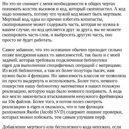
Но это не снимает с меня необходимости в общих чертах
понимать колстек вызовов и код, который скопипастил. А код
надо понимать, потому что чужой код может быть мертвым.
Мертвый код, одна из причин избегать копипасты,
скопированное может содержать часть, которая не нужна в
вашем случае, но код цепляется друг за друга, вы не можете
скопировать часть слов, и выбросить другую часть, оно
просто не будет работать.
Самое забавное, что это осознание обычно приходит сильно
позже внедрения каких то зависимостей, так было и с моей
задачей, которая требовала подключения библиотеки
eigen для выполнения специфичных операций с матрицами.
Из всей библиотеки, а там их более полутора тысяч, нам
нужно было 4 функции. Но зависимость классов не позволяла
их просто выдернуть и использовать. Более того, немного
пошерстив нашу библиотеку математики я нашел похожую
реализацию, которую надо было немного поправить. А ведь
все могло закончиться втаскиванием ненужного фреймворка
на 10к файлов. Более того, я потом полез смотреть
реализацию в eigen и оказалось, что и там функция
разложения Якоби (Jacobi SVD) содержит лишние проверки,
которых можно избежать, тем самым улучшив перф.
Добавление мертвого или бесполезного кода ненужно, если