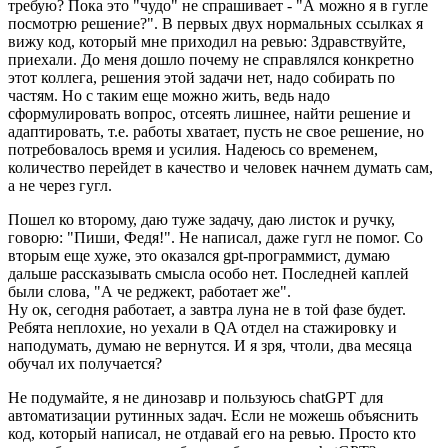
требую? Пока это "чудо" не спрашивает - "А можно я в гугле
посмотрю решение?". В первых двух нормальных ссылках я
вижу код, который мне приходил на ревью: Здравствуйте,
приехали. До меня дошло почему не справлялся конкретно
этот коллега, решения этой задачи нет, надо собирать по
частям. Но с таким еще можно жить, ведь надо
сформулировать вопрос, отсеять лишнее, найти решение и
адаптировать, т.е. работы хватает, пусть не свое решение, но
потребовалось время и усилия. Надеюсь со временем,
количество перейдет в качество и человек начнем думать сам,
а не через гугл.
Пошел ко второму, даю туже задачу, даю листок и ручку,
говорю: "Пиши, Федя!". Не написал, даже гугл не помог. Со
вторым еще хуже, это оказался gpt-программист, думаю
дальше рассказывать смысла особо нет. Последней каплей
были слова, "А че реджект, работает же".
Ну ок, сегодня работает, а завтра луна не в той фазе будет.
Ребята неплохие, но уехали в QA отдел на стажировку и
наподумать, думаю не вернутся. И я зря, чтоли, два месяца
обучал их получается?
Не подумайте, я не динозавр и пользуюсь chatGPT для
автоматизации рутинных задач. Если не можешь объяснить
код, который написал, не отдавай его на ревью. Просто кто