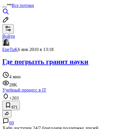
Все потоки
Войти
EpeTuK
6 янв 2010 в 13:18
Где погрызть гранит науки
4 мин
28K
Учебный процесс в IT
+203
871
69
Хабр доступен 24/7 благодаря поддержке друзей