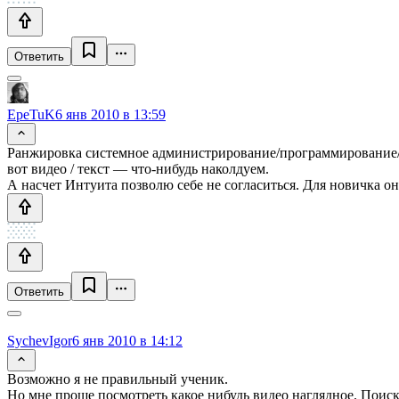
Ответить
EpeTuK
6 янв 2010 в 13:59
Ранжировка системное администрирование/программирование/д
вот видео / текст — что-нибудь наколдуем.
А насчет Интуита позволю себе не согласиться. Для новичка о
Ответить
SychevIgor
6 янв 2010 в 14:12
Возможно я не правильный ученик.
Но мне проще посмотреть какое нибудь видео наглядное. Поиск