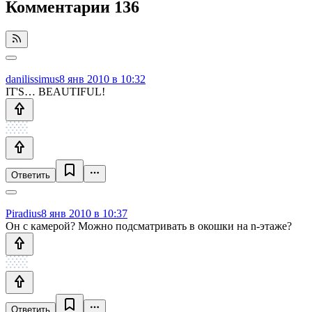
Комментарии
136
danilissimus
8 янв 2010 в 10:32
IT'S… BEAUTIFUL!
Ответить
Piradius
8 янв 2010 в 10:37
Он с камерой? Можно подсматривать в окошки на n-этаже?
Ответить