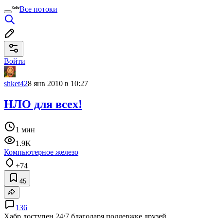
Все потоки
Войти
shket42
8 янв 2010 в 10:27
НЛО для всех!
1 мин
1.9K
Компьютерное железо
+74
45
136
Хабр доступен 24/7 благодаря поддержке друзей