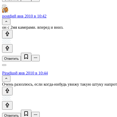
postdig
8 янв 2010 в 10:42
он с 2мя камерами. вперед и вниз.
Ответить
Piradius
8 янв 2010 в 10:44
Очень разозлюсь, если когда-нибудь увижу такую штуку напроти
Ответить