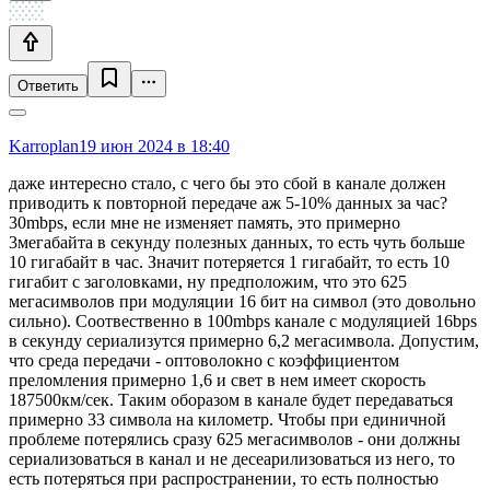
Ответить
Karroplan
19 июн 2024 в 18:40
даже интересно стало, с чего бы это сбой в канале должен
приводить к повторной передаче аж 5-10% данных за час?
30mbps, если мне не изменяет память, это примерно
3мегабайта в секунду полезных данных, то есть чуть больше
10 гигабайт в час. Значит потеряется 1 гигабайт, то есть 10
гигабит с заголовками, ну предположим, что это 625
мегасимволов при модуляции 16 бит на символ (это довольно
сильно). Соотвественно в 100mbps канале с модуляцией 16bps
в секунду сериализутся примерно 6,2 мегасимвола. Допустим,
что среда передачи - оптоволокно с коэффициентом
преломления примерно 1,6 и свет в нем имеет скорость
187500км/сек. Таким оборазом в канале будет передаваться
примерно 33 символа на километр. Чтобы при единичной
проблеме потерялись сразу 625 мегасимволов - они должны
сериализоваться в канал и не десеарилизоваться из него, то
есть потеряться при распространении, то есть полностью