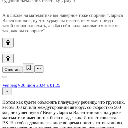
будущий начальник несет "ху... рму"?
А в школе на математике вы наверное тоже спорили "Лариса
Валентиновна, ну что хурму вы несете, не может поезд с
такой скоростью ехать, а в бассейн вода наливается тоже не
так, как вы говорите".
Ответить
VenbergV
20 июн 2024 в 01:25
Потом как будете объяснять плачущему ребенку, что грузовик,
весом 100 кг, или междугородний автобус, со скоростью 500
м/с, не существуют? Ведь у Ларисы Валентиновны на уроке
математики именно так было в задачках. И ответ сошелся.
P.S. На собеседование главное вовремя понять, готовы ли вы,
за предложенную денежную компенсацию, переваривать