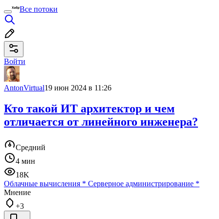
Все потоки
Войти
AntonVirtual
19 июн 2024 в 11:26
Кто такой ИТ архитектор и чем
отличается от линейного инженера?
Средний
4 мин
18K
Облачные вычисления
*
Серверное администрирование
*
Мнение
+3