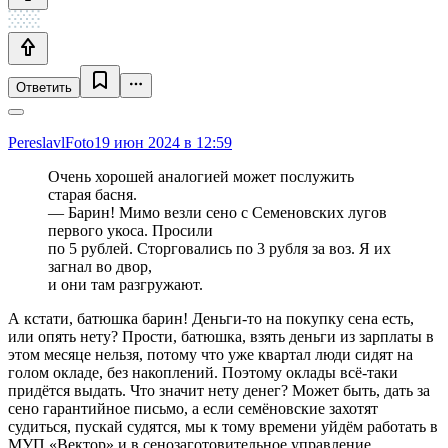
Ответить
PereslavlFoto
19 июн 2024 в 12:59
Очень хорошей аналогией может послужить
старая басня.
— Барин! Мимо везли сено с Семеновских лугов
первого укоса. Просили
по 5 рублей. Сторговались по 3 рубля за воз. Я их
загнал во двор,
и они там разгружают.
А кстати, батюшка барин! Деньги-то на покупку сена есть,
или опять нету? Прости, батюшка, взять деньги из зарплаты в
этом месяце нельзя, потому что уже квартал люди сидят на
голом окладе, без накоплений. Поэтому оклады всё-таки
придётся выдать. Что значит нету денег? Может быть, дать за
сено гарантийное письмо, а если семёновские захотят
судиться, пускай судятся, мы к тому времени уйдём работать в
МУП «Вектор» и в сенозаготовительное управление