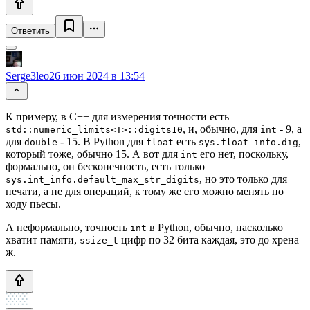
Ответить
Serge3leo
26 июн 2024 в 13:54
К примеру, в C++ для измерения точности есть
, и, обычно, для
- 9, а
std::numeric_limits<T>::digits10
int
для
- 15. В Python для
есть
,
double
float
sys.float_info.dig
который тоже, обычно 15. А вот для
его нет, поскольку,
int
формально, он бесконечность, есть только
, но это только для
sys.int_info.default_max_str_digits
печати, а не для операций, к тому же его можно менять по
ходу пьесы.
А неформально, точность
в Python, обычно, насколько
int
хватит памяти,
цифр по 32 бита каждая, это до хрена
ssize_t
ж.