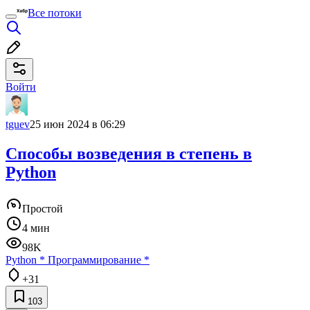
Все потоки
Войти
tguev
25 июн 2024 в 06:29
Способы возведения в степень в
Python
Простой
4 мин
98K
Python
*
Программирование
*
+31
103