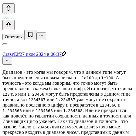
Ответить
CrazyElf
27 июн 2024 в 06:37
Диапазон - это когда мы говорим, что в данном типе могут
быть представлены скажем числа от
до
. А
-1e100
1e100
точность - это когда мы говорим, что точно могут быть
представлены скажем 6 значащих цифр. Это значит, что числа
или
могут быть представлены в данном типе
123456
1.23456
точно, а вот
или
уже могут не сохранить
1234567
1.234567
правильно последнюю цифру и превратятся в
и
1234566
или в
или
. Или не превратятся -
1.234566
1234568
1.234568
как повезёт, но гарантии сохранности данных в точности для
7 значащих цифр уже нет. Так что диапазон и точность - это
разное. Число
может
1.23456789012345678901234567890
прекрасно входить в диапазон чисел, представимых данным