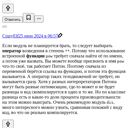
Ответить
CrazyElf
25 июн 2024 в 06:57
Если модуль не планируется брать, то следует выбирать
оператор
возведения в степень
. Потому что использование
**
встроенной
функции
требует сначала найти её по имени,
pow
а потом уже вызвать. Вы можете вообще присвоить в имя
pow
что-то своё, так работает Питон. Поэтому сначала из
переменной берётся ссылка на функцию, и потом эта функция
вызывается. А оператор таких телодвижений не требует, он
вызывается сразу. Хотя у разных интерпретаторов Питона
могут быть разные оптимизации, где-то может и не будет
разницы и код скомпилируется в одно и то же. Но по классике
разница есть и какие-то доли процента производительности
на этом можно выиграть. Очень рекомендую модуль
,
dis
много интересного можно узнать, сравнивая похожий с виду
код, во что он реально компилируется.