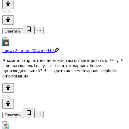
Ответить
impwx
25 июн 2024 в 09:08
А компилятор питона не может сам оптмизировать
x ** y %
до вызова
если тот вариант более
z
pow(x, y, z)
производительный? Выглядит как элементарная peephole-
оптимизация
Ответить