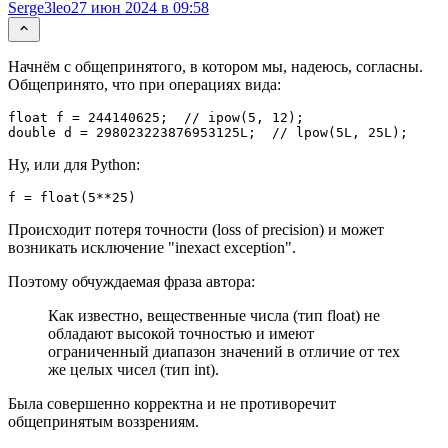
Serge3leo
27 июн 2024 в 09:58
Начнём с общепринятого, в котором мы, надеюсь, согласны.
Общепринято, что при операциях вида:
float f = 244140625;  // ipow(5, 12);

double d = 298023223876953125L;  // lpow(5L, 25L);
Ну, или для Python:
f = float(5**25)
Происходит потеря точности (loss of precision) и может
возникать исключение "inexact exception".
Поэтому обчуждаемая фраза автора:
Как известно, вещественные числа (тип float) не
обладают высокой точностью и имеют
ограниченный диапазон значений в отличие от тех
же целых чисел (тип int).
Была совершенно корректна и не противоречит
общепринятым воззрениям.