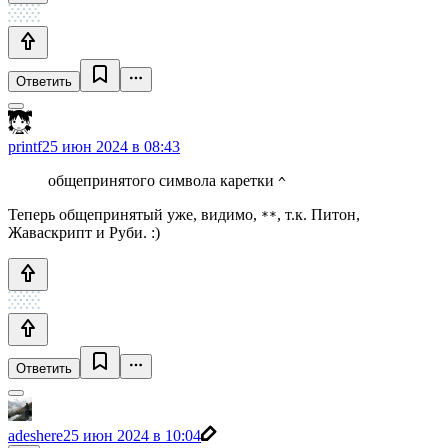
Ответить
printf
25 июн 2024 в 08:43
общепринятого символа каретки
^
Теперь общепринятый уже, видимо,
, т.к. Питон,
**
Жаваскрипт и Руби. :)
Ответить
adeshere
25 июн 2024 в 10:04