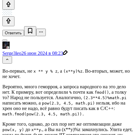
Ответить
Serge3leo
26 июн 2024 в 08:23
Во-первых, не
, a
. Во-вторых, может, но
x ** y % z
(x**y)%z
не хочет.
Вероятно, много геморроя, а запроса народного на это дело
нет. К примеру, вот определили
почти как
, а толку
%
fmod()
то? Народ не пользуется. Аналогично,
(2.3**4.5)%math.pi
написать можно, а
нельзя, ибо на
pow(2.3, 4.5, math.pi)
хрен оно не надо, всё равно будут писать как в C/C++:
math.fmod(pow(2.3, 4.5, math.pi)).
Кроме того, однако, до сих пор нет же оптимизации даже
до
., а Вы на (x**y)%z замахнулись. Улита едет,
pow(x, y)
x**y
когда-то будет, быть может JIT компиляция это сможет, ну