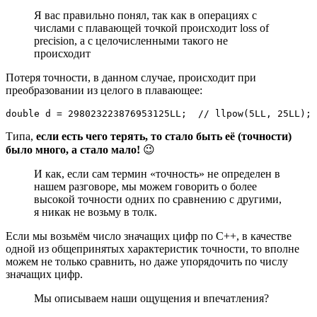
Я вас правильно понял, так как в операциях с
числами с плавающей точкой происходит loss of
precision, а с целочисленными такого не
происходит
Потеря точности, в данном случае, происходит при
преобразовании из целого в плавающее:
double d = 298023223876953125LL;  // llpow(5LL, 25LL);
Типа,
если есть чего терять, то стало быть её (точности)
было много, а стало мало!
😉
И как, если сам термин «точность» не определен в
нашем разговоре, мы можем говорить о более
высокой точности одних по сравнению с другими,
я никак не возьму в толк.
Если мы возьмём число значащих цифр по C++, в качестве
одной из общепринятых характеристик точности, то вполне
можем не только сравнить, но даже упорядочить по числу
значащих цифр.
Мы описываем наши ощущения и впечатления?