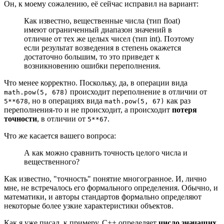
Он, к моему сожалению, её сейчас исправил на вариант:
Как известно, вещественные числа (тип float)
имеют ограниченный диапазон значений в
отличие от тех же целых чисел (тип int). Поэтому
если результат возведения в степень окажется
достаточно большим, то это приведет к
возникновению ошибки переполнения.
Что менее корректно. Поскольку, да, в операции вида
происходит переполнение в отличии от
math.pow(5, 678)
, но в операциях вида
как раз
5**678
math.pow(5, 67)
переполнения-то и не происходит, а происходит
потеря
точности
, в отличии от
.
5**67
Что же касается вашего вопроса:
А как можно сравнить точность целого числа и
вещественного?
Как известно, "точность" понятие многогранное. И, лично
мне, не встречалось его формального определения. Обычно, и
математики, и авторы стандартов формально определяют
некоторые более узкие характеристики объектов.
Как я уже писал, к примеру, C++ определяет
число значащих