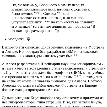
Эх, молодежь ;-) Вообще-то в самых первых
языках программирования, начиная с фортрана,
было именно "**". Символ "^" стап
использоваться заметно позже, и до сих пор
уступает варианту "**" по количеству выбравших
его "языков" (статья там длинная, см. подраздел "В
языках программирования"):
Эх, молодежь! 😁
Вапще-то эти символы одновременно появились - в Фортране
и Алголе. Но Фортран был разработан IBM и использовал
символы их клавиатуры - поэтому там был **.
А Алгол разработали в Швейцарии научным консорциумом -
и там в качестве возведения в степень использовали стрелочку
↑. И у них из-за этого даже был конфликт с IBM, когда учёные
его просили включить Алгол в их системы OS/2, потому что
на клаве их компа не хватало символов для Алгола. Поэтому
Америка осталась на айбиэмовском Фортране, а в Европе
больше стал распространен Алгол.
Дальше уже дядя Кнут подобрал эту стрелочку и придумал из
неё гипероператоры, типа тетрации. И те, кто читали Кнута,
стали юзать стрелочки в степенях. А те, кто не читали -