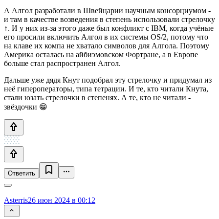
А Алгол разработали в Швейцарии научным консорциумом -
и там в качестве возведения в степень использовали стрелочку
↑. И у них из-за этого даже был конфликт с IBM, когда учёные
его просили включить Алгол в их системы OS/2, потому что
на клаве их компа не хватало символов для Алгола. Поэтому
Америка осталась на айбиэмовском Фортране, а в Европе
больше стал распространен Алгол.
Дальше уже дядя Кнут подобрал эту стрелочку и придумал из
неё гипероператоры, типа тетрации. И те, кто читали Кнута,
стали юзать стрелочки в степенях. А те, кто не читали -
звёздочки 😁
Ответить
Asterris
26 июн 2024 в 00:12