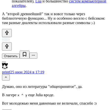
показателей),
Lua
и большинство
систем компьютерной
алгебры
.
А "второй древнейший" так и вовсе только через
библиотечную функцию... Ну и особенно весело с бейсиком:
там разные диалекты использовали разные символы ;-)
Ответить
printf
25 июн 2024 в 17:19
Думаю, оно из литературы "общепринятое", да.
В лагере
еще Julia вроде.
x ^ y
Вот молодежью меня давненько не величали, спасибо :з