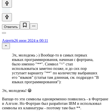
Ответить
Asterris
26 июн 2024 в 00:11
Эх, молодежь ;-) Вообще-то в самых первых
языках программирования, начиная с фортрана,
было именно "**". Символ "^" стап
использоваться заметно позже, и до сих пор
уступает варианту "**" по количеству выбравших
его "языков" (статья там длинная, см. подраздел "В
языках программирования"):
Эх, молодежь! 😁
Вапще-то эти символы одновременно появились - в Фортране
и Алголе. Но Фортран был разработан IBM и использовал
символы их клавиатуры - поэтому там был **.