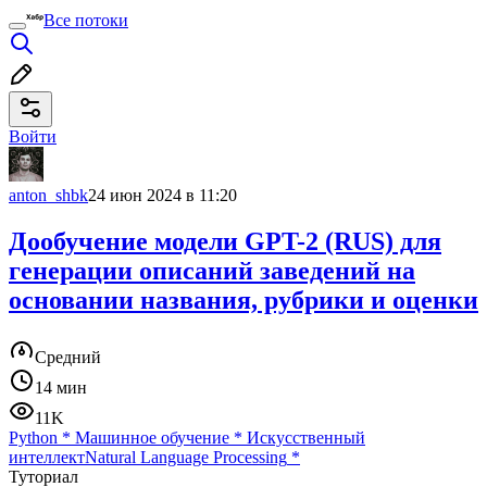
Все потоки
Войти
anton_shbk
24 июн 2024 в 11:20
Дообучение модели GPT-2 (RUS) для
генерации описаний заведений на
основании названия, рубрики и оценки
Средний
14 мин
11K
Python
*
Машинное обучение
*
Искусственный
интеллект
Natural Language Processing
*
Туториал