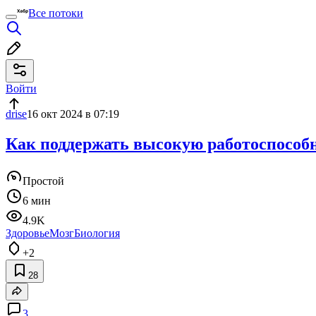
Все потоки
Войти
drise
16 окт 2024 в 07:19
Как поддержать высокую работоспособн
Простой
6 мин
4.9K
Здоровье
Мозг
Биология
+2
28
3