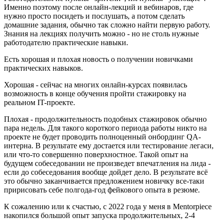
Именно поэтому после онлайн-лекций и вебинаров, где
нужно просто посидеть и послушать, а потом сделать
домашние задания, обычно так сложно найти первую работу.
Знания на лекциях получить можно - но не столь нужные
работодателю практические навыки.
Есть хорошая и плохая новость о получении новичками
практических навыков.
Хорошая - сейчас на многих онлайн-курсах появилась
возможность в конце обучения пройти стажировку на
реальном IT-проекте.
Плохая - продолжительность подобных стажировок обычно
пара недель. Для такого короткого периода работы никто на
проекте не будет проводить полноценный онбординг QA-
интерна. В результате ему достается или тестирование легаси,
или что-то совершенно поверхностное. Такой опыт на
будущем собеседовании не произведет впечатления на лида -
если до собеседования вообще дойдет дело. В результате всё
это обычно заканчивается предложением новичку все-таки
пририсовать себе полгода-год фейкового опыта в резюме.
К сожалению или к счастью, с 2022 года у меня в Mentorpiece
накопился большой опыт запуска продолжительных, 2-4