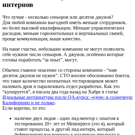
интернов
Что лучше - несколько сеньоров или десяток джунов?
Для любой компании выгодней иметь меньше сотрудников,
но более высокой квалификации. Меньше управленческих
расходов, меньше горизонтальных и вертикальных связей,
проще коммуникация, выше качество.
На наше счастье, небольшие компании не могут позволить
себе нужное число сеньоров. А джунов, особенно которые
готовы поработать “за опыт”, могут.
Обычно главное опасение со стороны компании - “нам
десяток джунов не нужен”. CTO вполне обоснованно боится,
что такое количество неопытных тестировщиков может
наломать дров и парализовать отдел разработки. Как это
“купируется”, я писала два года назад на Хабре в статье
Идеальные интернатуры после QA-курса: «едем» в солнечную
Калифорнию и не только
.
Если коротко, то это:
наличие двух лидов - один лид-ментор с опытом в
тестировании 20+ лет от Mentorpiece (это я), который
ставит процессы, и другой лид-интерн, который
буферизирует все вопросы к владельцу продукта и