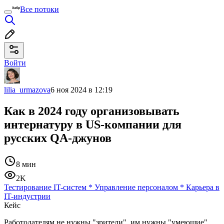
Все потоки
Войти
lilia_urmazova
6 ноя 2024 в 12:19
Как в 2024 году организовывать
интернатуру в US-компании для
русских QA-джунов
8 мин
2K
Тестирование IT-систем
*
Управление персоналом
*
Карьера в
IT-индустрии
Кейс
Работодателям не нужны "зрители", им нужны "умеющие".