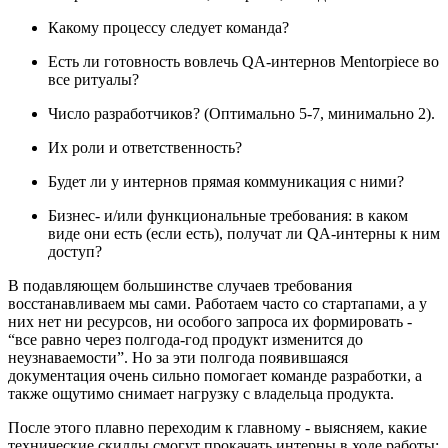
Какому процессу следует команда?
Есть ли готовность вовлечь QA-интернов Mentorpiece во
все ритуалы?
Число разработчиков? (Оптимально 5-7, минимально 2).
Их роли и ответственность?
Будет ли у интернов прямая коммуникация с ними?
Бизнес- и/или функциональные требования: в каком
виде они есть (если есть), получат ли QA-интерны к ним
доступ?
В подавляющем большинстве случаев требования
восстанавливаем мы сами. Работаем часто со стартапами, а у
них нет ни ресурсов, ни особого запроса их формировать -
“все равно через полгода-год продукт изменится до
неузнаваемости”. Но за эти полгода появившаяся
документация очень сильно помогает команде разработки, а
также ощутимо снимает нагрузку с владельца продукта.
После этого плавно переходим к главному - выясняем, какие
технические скиллы смогут прокачать интерны в ходе работы: