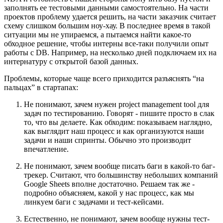
заполнять ее тестовыми данными самостоятельно. На части
проектов проблему удается решить, на части заказчик считает
схему слишком большим ноу-хау. В последнее время в такой
ситуации мы не упираемся, а пытаемся найти какое-то
обходное решение, чтобы интерны все-таки получили опыт
работы с DB. Например, на несколько дней подключаем их на
интернатуру с открытой базой данных.
Проблемы, которые чаще всего приходится разъяснять “на
пальцах” в стартапах:
Не понимают, зачем нужен project management tool для
задач по тестированию. Говорят - пишите просто в слак
то, что вы делаете. Как обходим: показываем наглядно,
как выглядит наш процесс и как организуются наши
задачи и наши спринты. Обычно это производит
впечатление.
Не понимают, зачем вообще писать баги в какой-то баг-
трекер. Считают, что большинству небольших компаний
Google Sheets вполне достаточно. Решаем так же -
подробно объясняем, какой у нас процесс, как мы
линкуем баги с задачами и тест-кейсами.
Естественно, не понимают, зачем вообще нужны тест-