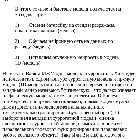
В итоге точные и быстрые модели получаются на
«раз, два, три»:
1) Ставим батарейку на стенд и разряжаем,
накапливая данные (железо)
2) Обучаем нейронную сеть на данных по
разряду (модель)
3) Вставляем обученную нейросеть в модель
1D (модель)
Но и тут в Вашем МЖМ одна модель - суррогатная. Хотя идея
использовать в одном контуре суррогатную модель и прямую
модель (1D-модель или, как в последнее время некоторые на
западный манер называют, "физическую", что далеко означает
не физическую модель) имеет перспективы. В Вашем
примере, если я правильно понимаю, прямая модель нужна
для: а) дополнения экспериментальных данных
теоретическими (расширение обучающей выборки), б)
выборочная валидация суррогатной модели (оценка
адекватности суррогатной модели, возможно, в режиме
параллельного "боевого" функционирования параллельно
работе реального объекта). Так? Или Вы ещё для другого