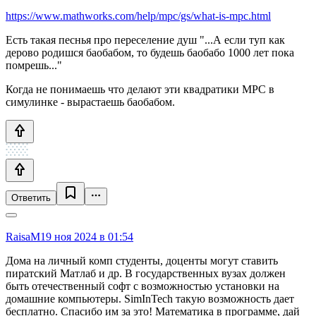
https://www.mathworks.com/help/mpc/gs/what-is-mpc.html
Есть такая песнья про переселение душ "...А если туп как
дерово родишся баобабом, то будешь баобабо 1000 лет пока
помрешь..."
Когда не понимаешь что делают эти квадратики MPC в
симулинке - вырастаешь баобабом.
Ответить
RaisaM
19 ноя 2024 в 01:54
Дома на личный комп студенты, доценты могут ставить
пиратский Матлаб и др. В государственных вузах должен
быть отечественный софт с возможностью установки на
домашние компьютеры. SimInTech такую возможность дает
бесплатно. Спасибо им за это! Математика в программе, дай