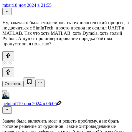
mbait
18 ноя 2024 в 21:55
Ну, задача-то была смоделировать технологический процесс, а
не дрочиться с SimInTech, просто препод не осилил UART в
MATLAB. Так что хоть MATLAB, хоть Dymola, хоть голый
Python. А пункт про инвертирование порядка байт вы
пропустили, я полагаю?
Ответить
petuhoff
19 ноя 2024 в 06:05
Задача была включить мозг и решеть проблему, а не брать
готовое решение от буржинов. Такие хитровыделанные
студеныт качают рефераты с сети. А шо такого? Задача была