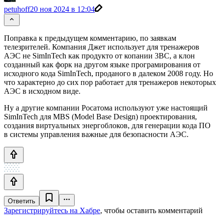
petuhoff
20 ноя 2024 в 12:04
Поправка к предыдущем комментарию, по заявкам
телезрителей. Компания Джет использует для тренажеров
АЭС не SimInTech как продукто от копании 3ВС, а клон
созданный как форк на другом языке програмирования от
исходного кода SimInTech, проданого в далеком 2008 году. Но
что характерно до сих пор работает для тренажеров некоторых
АЭС в исходном виде.
Ну а другие компании Росатома используют уже настоящий
SimInTech для MBS (Model Base Design) проектирования,
создания виртуальных энергоблоков, для генерации кода ПО
в системы управления важные для безопасности АЭС.
Ответить
Зарегистрируйтесь на Хабре
, чтобы оставить комментарий