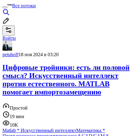
Все потоки
Войти
petuhoff
18 ноя 2024 в 03:20
Цифровые тройники: есть ли половой
смысл? Искусственный интеллект
против естественного. MATLAB
помогает импортозамещению
Простой
19 мин
10K
Matlab
*
Искусственный интеллект
Математика
*
Промышленное программирование
*
CAD/CAM
*