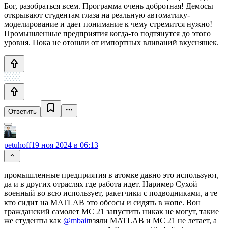
Бог, разобраться всем. Программа очень добротная! Демосы
открывают студентам глаза на реальную автоматику-
моделирование и дает понимание к чему стремится нужно!
Промышленные предприятия когда-то подтянутся до этого
уровня. Пока не отошли от импортных вливаний вкусняшек.
Ответить
petuhoff
19 ноя 2024 в 06:13
промышленные предприятия в атомке давно это используют,
да и в других отраслях где работа идет. Наример Сухой
военный во всю использует, ракетчики с подводниками, а те
кто сидит на MATLAB это обсосы и сидять в жопе. Вон
гражданский самолет MC 21 запустить никак не могут, такие
же студенты как
@mbait
взяли MATLAB и MC 21 не летает, а