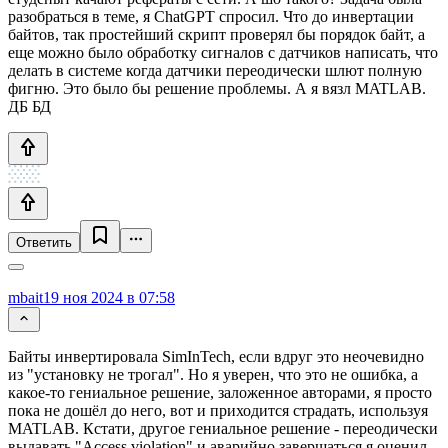
разобраться в теме, я ChatGPT спросил. Что до инвертации
байтов, так простейший скрипт проверял бы порядок байт, а
еще можно было обработку сигналов с датчиков написать, что
делать в системе когда датчики переодически шлют полную
фигню. Это было бы решение проблемы. А я вязл МATLAB.
ДБ БД
Ответить
mbait
19 ноя 2024 в 07:58
Байты инвертировала SimInTech, если вдруг это неочевидно
из "установку не трогал". Но я уверен, что это не ошибка, а
какое-то гениальное решение, заложенное авторами, я просто
пока не дошёл до него, вот и приходится страдать, используя
MATLAB. Кстати, другое гениальное решение - переодически
выдавать "Access violation" и аварийно завершаться я оценил