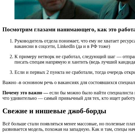
Посмотрим глазами нанимающего, как это работ
Руководитель отдела понимает, что ему не хватает ресур
вакансии в соцсети, LinkedIn (да и в РФ тоже)
К примеру нетворк не сработал, следующий шаг — отправи
писать спецам напрямую и хантить (ведь лучший кандидат
Если и первых 2 пункта не сработали, тогда очередь откр
Важно ‑в основном речь о вакансиях для состоявшихся специали
Почему это важно —
если бы можно было найти специалиста 
что удивительно — самый привычный для тех, кто ищет работу
Свежие и нишевые джоб-борды
Всё больше стали появляться менее массовые, но полезные пла
развивается модель, похожая на западную. Как и там, спецы н