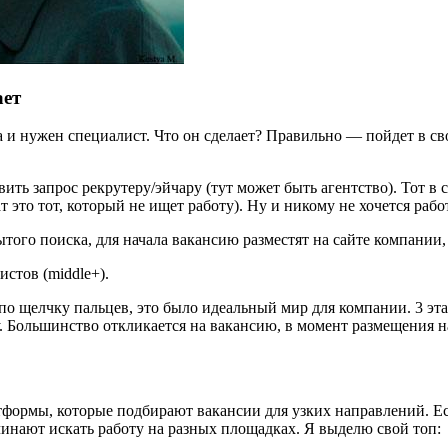
ает
са и нужен специалист. Что он сделает? Правильно — пойдет в 
ть запрос рекрутеру/эйчару (тут может быть агентство). Тот в с
 это тот, который не ищет работу). Ну и никому не хочется рабо
ытого поиска, для начала вакансию разместят на сайте компании, 
стов (middle+).
по щелчку пальцев, это было идеальный мир для компании. 3 эт
. Большинство откликается на вакансию, в момент размещения 
тформы, которые подбирают вакансии для узких направлений. Есл
ачинают искать работу на разных площадках. Я выделю свой топ: