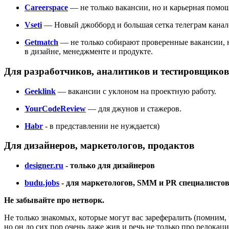
Careerspace
— не только вакансии, но и карьерная помощь
Vseti
— Новый джобборд и большая сетка телеграм канало
Getmatch
— не только собирают проверенные вакансии, 
в дизайне, менеджменте и продукте.
Для разработчиков, аналитиков и тестировщиков
Geeklink
— вакансии с уклоном на проектную работу.
YourCodeReview
— для джунов и стажеров.
Habr
- в представлении не нуждается)
Для дизайнеров, маркетологов, продактов
designer.ru
- только для дизайнеров
budu.jobs
- для маркетологов, SMM и PR специалистов
Не забывайте про нетворк.
Не только знакомых, которые могут вас зарефералить (помним, ч
но он до сих пор очень даже жив и речь не только про релокац