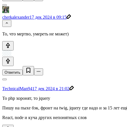
cherkalexander
17 дек 2024 в 09:15
То, что мертво, умереть не может)
Ответить
TechnicalMan94
17 дек 2024 в 21:02
То php хоронят, то jquery
Пишу на пыхе бэк, фронт на twig, jquery где надо и за 15 лет е
React, node и куча других непонятных слов