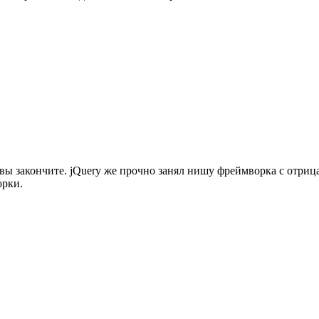
да вы закончите. jQuery же прочно занял нишу фреймворка с отри
орки.