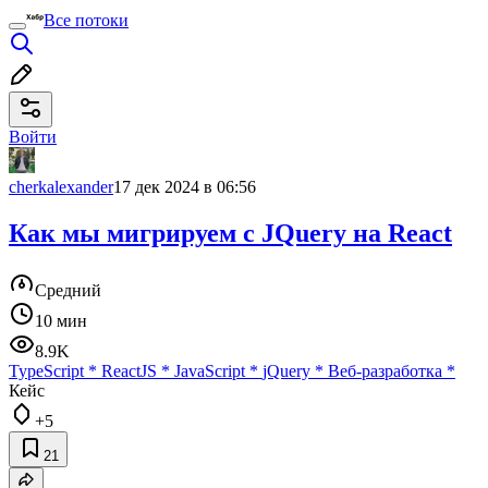
Все потоки
Войти
cherkalexander
17 дек 2024 в 06:56
Как мы мигрируем с JQuery на React
Средний
10 мин
8.9K
TypeScript
*
ReactJS
*
JavaScript
*
jQuery
*
Веб-разработка
*
Кейс
+5
21