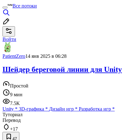
Все потоки
Войти
PatientZero
14 янв 2025 в 06:28
Шейдер береговой линии для Unity
Простой
9 мин
7.5K
Unity
*
3D-графика
*
Дизайн игр
*
Разработка игр
*
Туториал
Перевод
+17
47