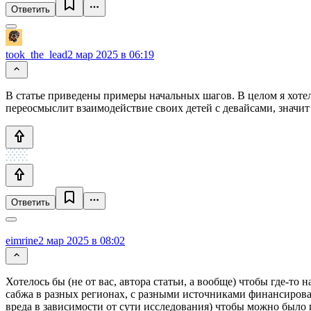
Ответить
took_the_lead
2 мар 2025 в 06:19
В статье приведены примеры начальных шагов. В целом я хотел
переосмыслит взаимодействие своих детей с девайсами, значит
Ответить
eimrine
2 мар 2025 в 08:02
Хотелось бы (не от вас, автора статьи, а вообще) чтобы где-т
сабжа в разных регионах, с разными источниками финансирован
вреда в зависимости от сути исследования) чтобы можно было 