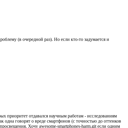
облему (в очередной раз). Но если кто-то задумается и
торых приоритет отдавался научным работам - исследованиям
к одна говорят о вреде смартфонов (с точностью до оттенков
 просвещения. Хочу awesome-smartphones-harm.git если одним