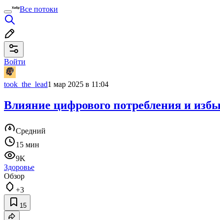
Все потоки
Войти
took_the_lead
1 мар 2025 в 11:04
Влияние цифрового потребления и избы
Средний
15 мин
9K
Здоровье
Обзор
+3
15