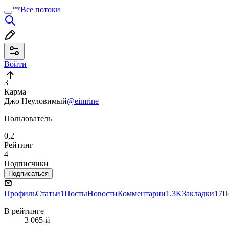
Все потоки
Войти
3
Карма
Джо Неуловимый
@eimrine
Пользователь
0,2
Рейтинг
4
Подписчики
Подписаться
Профиль
Статьи
1
Посты
Новости
Комментарии
1.3K
Закладки
17
П
В рейтинге
3 065-й