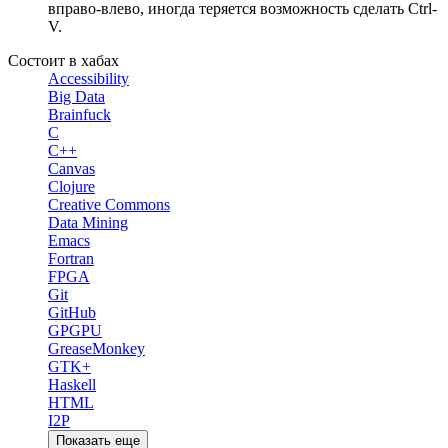
вправо-влево, иногда теряется возможность сделать Ctrl-
V.
Состоит в хабах
Accessibility
Big Data
Brainfuck
C
C++
Canvas
Clojure
Creative Commons
Data Mining
Emacs
Fortran
FPGA
Git
GitHub
GPGPU
GreaseMonkey
GTK+
Haskell
HTML
I2P
Показать еще