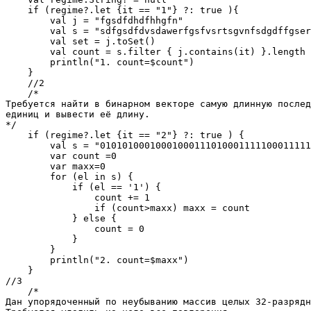
    if (regime?.let {it == "1"} ?: true ){

        val j = "fgsdfdhdfhhgfn"

        val s = "sdfgsdfdvsdawerfgsfvsrtsgvnfsdgdffgser
        val set = j.toSet()

        val count = s.filter { j.contains(it) }.length

        println("1. count=$count")

    }

    //2

    /*

Требуется найти в бинарном векторе самую длинную послед
единиц и вывести её длину.  

*/

    if (regime?.let {it == "2"} ?: true ) {

        val s = "01010100010001000111010001111100011111
        var count =0

        var maxx=0

        for (el in s) {

            if (el == '1') {

                count += 1

                if (count>maxx) maxx = count

            } else {

                count = 0

            }

        }

        println("2. count=$maxx")

    }

//3

    /*

Дан упорядоченный по неубыванию массив целых 32-разрядн