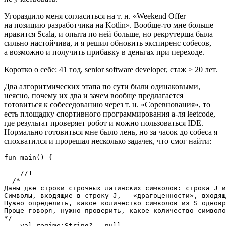
Угораздило меня согласиться на т. н. «Weekend Offer
на позицию разработчика на Kotlin». Вообще‑то мне больше
нравится Scala, и опыта по ней больше, но рекрутерша была
сильно настойчива, и я решил обновить экспиренс собесов,
а возможно и получить прибавку в деньгах при переходе.
Коротко о себе: 41 год, senior software developer, стаж > 20 лет.
Два алгоритмических этапа по сути были одинаковыми,
неясно, почему их два и зачем вообще предлагается
готовиться к собеседованию через т. н. «Cоревнования», то
есть площадку спортивного программирования а‑ля leetcode,
где результат проверяет робот и можно пользоваться IDE.
Нормально готовиться мне было лень, но за часок до собеса я
спохватился и прорешал несколько задачек, что смог найти:
fun main() {

    //1

  /*

Даны две строки строчных латинских символов: строка J и
Символы, входящие в строку J, — «драгоценности», входящ
Нужно определить, какое количество символов из S одновр
Проще говоря, нужно проверить, какое количество символо
*/

    val regime:String? = null
