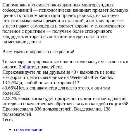
Напоминаю про смысл таких длинных многораундных
собеседований — психологически кандидат придает большую
ценность той компании (при прочих равных), на которую
потратил максимум времени и стараний, а по ходу процесса
у него падает самооценка и слетает корона, т. е. совмещается
полезное с приятным — получаем более сговорчивого
кандидата, который в состоянии потери согласиться
на меньшие деньги.
Всем удачи и хорошего настроения!
Только зарегистрированные пользователи могут участвовать в
опросе.
Войдите
, пожалуйста.
Порекомендуете ли вы друзьям за 40+ выходить из зоны
комфорта и тратить выходные на Weekend Offer Yandex?
13.52%
Да, любой опыт это хорошо
113
43.66%
Нет, я слишком стар для всего этого, а они тем
более
365
42.82%
Только когда будет прозрачность, внятная методология
интервью и качественная обратная связь по каждой секции
358
Проголосовали 836 пользователей. Воздержались 138
пользователей.
Теги:
собеседование