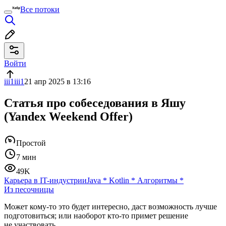
Все потоки
Войти
iii1iii1
21 апр 2025 в 13:16
Cтатья про собеседования в Яшу
(Yandex Weekend Offer)
Простой
7 мин
49K
Карьера в IT-индустрии
Java
*
Kotlin
*
Алгоритмы
*
Из песочницы
Может кому‑то это будет интересно, даст возможность лучше
подготовиться; или наоборот кто‑то примет решение
не участвовать.