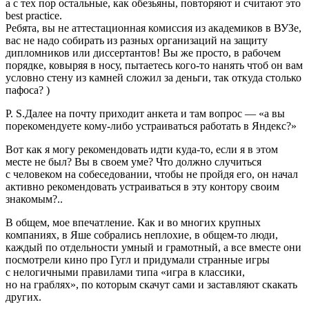
а с тех пор остальные, как обезьяны, повторяют и считают это
best practice.
Ребята, вы не аттестационная комиссия из академиков в ВУЗе,
вас не надо собирать из разных организаций на защиту
дипломников или диссертантов! Вы же просто, в рабочем
порядке, ковыряя в носу, пытаетесь кого‑то нанять чтоб он вам
условно стену из камней сложил за деньги, так откуда столько
пафоса? )
P. S.Далее на почту приходит анкета и там вопрос — «а вы
порекомендуете кому‑либо устраиваться работать в Яндекс?»
Вот как я могу рекомендовать идти куда‑то, если я в этом
месте не был? Вы в своем уме? Что должно случиться
с человеком на собеседовании, чтобы не пройдя его, он начал
активно рекомендовать устраиваться в эту контору своим
знакомым?..
В общем, мое впечатление. Как и во многих крупных
компаниях, в Яше собрались неплохие, в общем‑то люди,
каждый по отдельности умный и грамотный, а все вместе они
посмотрели кино про Гугл и придумали странные игры
с нелогичными правилами типа «игра в классики,
но на граблях», по которым скачут сами и заставляют скакать
других.