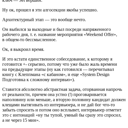
ключ — Set вершин.
Ну ок, прошел я эти алгосекции якобы успешно.
Архитектурный этап — это вообще нечто.
Он выбился за выходные и был посреди напряженного
рабочего дня, т. е. название мероприятия «Weekend Offer»,
в общем‑то бессмысленное.
Ок, я выкроил время.
И это кстати единственное собеседование, к которому я
готовится +‑ серьезно, потому что уже было жаль времени
на предыдущие этапы (ну как готовился — перечитывал
книгу с Клеппмана «с кабаном», и еще «System Design
Подготовка к сложному интервью»).
Ставится абсолютно абстрактная задача, оторванная напрочь
от реальности, причем она устно (!) проговаривается
наполовину или меньше, а вторую половину кандидат должен
клещами вытягивать из интервьюера, и не дай бог что‑то
забыть спросить и потом оно всплывет, интервьюер отметит
это с интонаций «ну ты тупой, умный бы сразу это спросил,
а не через 15 мин».