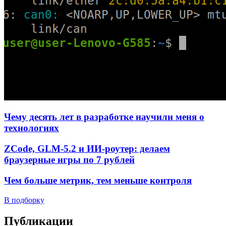
Чему десять лет в разработке научили меня о
технологиях
ZCode, GLM-5.2 и ИИ-роутер: делаем
браузерные игры по 7 рублей
Чем больше метрик, тем меньше контроля
В подборку
Публикации