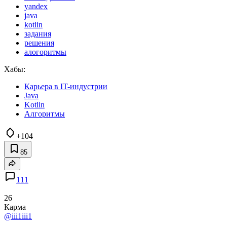
yandex
java
kotlin
задания
решения
алогоритмы
Хабы:
Карьера в IT-индустрии
Java
Kotlin
Алгоритмы
+104
85
111
26
Карма
@iii1iii1