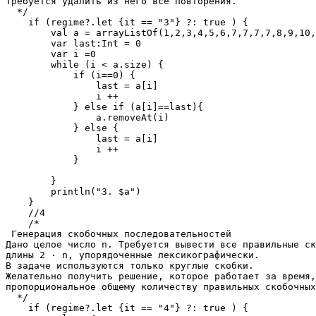
Требуется удалить из него все повторения.

  */

    if (regime?.let {it == "3"} ?: true ) {

        val a = arrayListOf(1,2,3,4,5,6,7,7,7,7,8,9,10,
        var last:Int = 0

        var i =0

        while (i < a.size) {

            if (i==0) {

                last = a[i]

                i ++

            } else if (a[i]==last){

                a.removeAt(i)

            } else {

                last = a[i]

                i ++

            }

        }

        println("3. $a")

    }

    //4

    /*

 Генерация скобочных последовательностей

Дано целое число n. Требуется вывести все правильные ск
длины 2 ⋅ n, упорядоченные лексикографически.

В задаче используются только круглые скобки.

Желательно получить решение, которое работает за время,
пропорциональное общему количеству правильных скобочных
  */

    if (regime?.let {it == "4"} ?: true ) {
