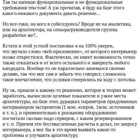
Так ты напиши функциональные и не функциональные
требования текстом! А уж прочитав, я буду на базе этого
какого‑никакого документа давать решение...
Но все‑таки, на кого я собеседуюсь? Вроде не на аналитика,
или на архитектора, на сеньора/руководителя группы
разработки же?..
Кстати в этой устной постановке я на 100% уверен,
что звучало слово «веб‑приложение», от которого интервьюер
позже открестился. Фактически, он имеет возможность точно
также отказаться и от всего остального и завернуть любого
кандидата. Вообще‑то он параллельно занимался своими
делами, так что мог сам и забыть что говорил; сложилось
такое впечатление, что условия генерились на ходу с потолка.
Ну ок, пришли к какому‑то решению, которое в теории может
заработать, вычислили целевые показатели и узкие места
архитектуры, на базе этих дурацких параметров придуманных
интервьюером экспромтом (1 млн. юзеров, 1млн. источников
и т. п.), и применительно к реальному оборудованию
посчитали сколько надо серверов, с каким резервированием
и т. п. Причем эти бессмысленные расчеты я делал, по запросу
интервьюера, а мог бы в это время выявить какие‑то
проблемы и улучшить архитектуру.