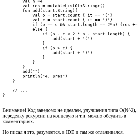
        val n =4

        val res = mutableListOf<String>()

        fun add(start:String){

            val o = start.count { it == '('}

            val c = start.count { it == ')'}

            if (o == c && start.length == 2*n) {res += 
            else {

                if (o - c < 2 * n - start.length) {

                    add(start + '(')

                }

                if (o > c) {

                    add(start + ')')

                }

            }

        }

        add("")

        println("4. $res")

    }

    // ...

}
Внимание! Код заведомо не идеален, улучшения типа О(N^2),
переделку рекурсии на концевую и т.п. можно обсудить в
комментариях.
Но писал я это, разумеется, в IDE и там же отлаживался.