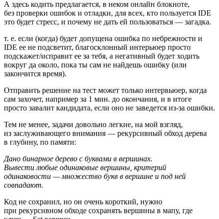
А здесь кодить предлагается, в неком онлайн блокноте,
без проверки ошибок и отладки, для всех, кто пользуется IDE
это будет стресс, и почему не дать ей пользоваться — загадка.
т. е. если (когда) будет допущена ошибка по небрежности и
IDE ее не подсветит, благосклонный интерьюер просто
подскажет/исправит ее за тебя, а негативный будет ходить
вокруг да около, пока ты сам не найдешь ошибку (или
закончится время).
Отправить решение на тест может только интервьюер, когда
сам захочет, например за 1 мин. до окончания, и в итоге
просто завалит кандидата, если оно не заведется из‑за ошибки.
Тем не менее, задачи довольно легкие, на мой взгляд,
из заслуживающего внимания — рекурсивный обход дерева
в глубину, по памяти:
Дано бинарное дерево с буквами в вершинах.
Вывести любые одинаковые вершины, критерий
одинаковости — множество букв в вершине и под ней
совпадают.
Код не сохранил, но он очень короткий, нужно
при рекурсивном обходе сохранять вершины в мапу, где