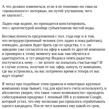
А что должно измениться, если я не понимаю ни смысла
«проваленного» интервью, ни путей улучшения, чего
не хватило?..
Ладно еще кодинг, но приходится констатировать,
что с архитектурой вообще субъективизм чистой воды.
Бессмысленность предложения с пол. года еще и в том,
что нетрудоустроенный человек (это ладно я пока работаю),
очевидно, должен будет брать где‑то средства, т. е. он
заведомо уже согласится на офер в какой‑то другой компании
и примерно к этому моменту кое‑как там обучится и
адаптируется, и тут рекрутер Яндекса опять радостно
постучится к нему — не хотите ли попытать счастья еще? И
в случае успеха, получив от нас офер, кинуть ту компанию,
где вы устроились, на вас потрачено время и теперь от вас
ждут отдачи!
Я читал про подобные этим правила в некоторых крупных
компаниях (еще бывает, год для круглого счета используют), и
абсолютно уверен, что такое «окно возможности» проходить
собеседования придумал 1 ленивый HR в условном Google,
который устал, что ему несколько раз пришлось отрабатывать
одного кандидата. После чего назначил ему какой‑то срок,