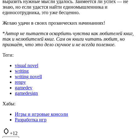
выразить нужные мысли удалось. Заимеется ли успех — не
знаю, но если удастся найти единомышленника и
единосотрудника, это уже бесценно.
Желаю удачи в своих прозаических начинаниях!
*
Автор не пытается оскорбить чувства как любителей книг,
так и нелюбителей книг. Сам он книги читать любит, но
признаёт, что это дело скучное и не всегда полезное.
Теги:
visual novel
writing
writing novell
renpy
gamedev
gamedesign
Хабы:
Игры и игровые консоли
Разработка игр
+12