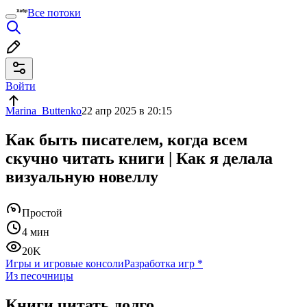
Все потоки
Войти
Marina_Buttenko
22 апр 2025 в 20:15
Как быть писателем, когда всем
скучно читать книги | Как я делала
визуальную новеллу
Простой
4 мин
20K
Игры и игровые консоли
Разработка игр
*
Из песочницы
Книги читать долго