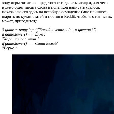
ходу игры читателю предстоит отгадывать загадки, для чего
нужно будет писать слова в поле. Код написать удалось,
показываю его здесь на всеобщее осуждение (мне пришлось
шарить по кучам статей и постов в Reddit, чтобы его написать,
может, пригодится):
$ game = renpy.input("Зимой и летом одним цветом?")
if game.lower() == 'Ёлка':
"Хорошая попытка."
if game.lower() == 'Саша Белый':
"Верно."