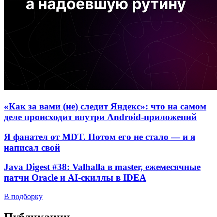
«Как за вами (не) следит Яндекс»: что на самом
деле происходит внутри Android-приложений
Я фанател от MDT. Потом его не стало — и я
написал свой
Java Digest #38: Valhalla в master, ежемесячные
патчи Oracle и AI-скиллы в IDEA
В подборку
Публикации