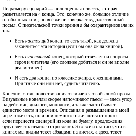
По размеру сценарий — полноценная повесть, которая
разветвляется на 4 конца. Это, конечно же, большое отличие
от обычных книг, но всё же не коверкает художественный
посыл. С писательской точки зрения я бы охарактеризовала их
так:
Есть
настоящий
конец, то
есть такой, как должна
закончиться эта история (если бы она была книгой).
Есть
счастливый
конец, который отвечает на вопросы
героя и читателя (его сложнее добиться и он не вполне
реалистичен).
И есть два конца, по классике жанра, с женщинами.
Приятные они или нет, судить читателю.
Конечно, стиль повествования отличается от обычной прозы.
Визуальные новеллы скорее напоминают пьесы — здесь упор
на действие, диалоги, монологи, а также часто бывает
единство места и времени. Описания и размышления в моей
игре тоже есть, но и они немного отличаются от прозы —
если перенести сценарий из кода на бумагу, предложения
будут звучать немного отрывочно. Это всё из-за того, что в
книгах мы видим текст абзацами на листах, а здесь текст