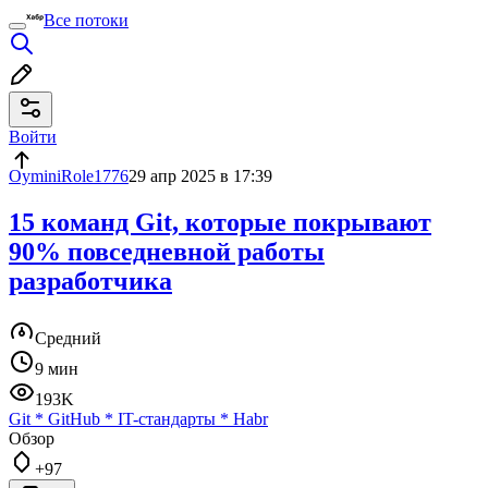
Все потоки
Войти
OyminiRole1776
29 апр 2025 в 17:39
15 команд Git, которые покрывают
90% повседневной работы
разработчика
Средний
9 мин
193K
Git
*
GitHub
*
IT-стандарты
*
Habr
Обзор
+97