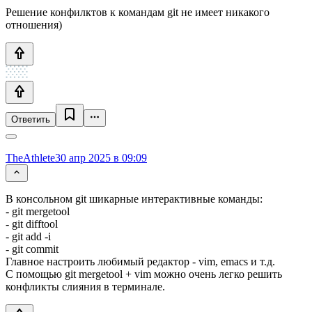
Решение конфилктов к командам git не имеет никакого
отношения)
Ответить
TheAthlete
30 апр 2025 в 09:09
В консольном git шикарные интерактивные команды:
- git mergetool
- git difftool
- git add -i
- git commit
Главное настроить любимый редактор - vim, emacs и т.д.
С помощью git mergetool + vim можно очень легко решить
конфликты слияния в терминале.