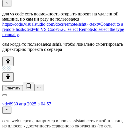
для vs code есть возможность открыть проект на удаленной
машине, но сам ни разу не пользовался
https://code.visualstudio.com/docs/remote/ssh#:~:text=Connect
to a
remote host&text=In VS Code%2C select Remote,to select the type
manually
.
сам когда-то пользовался sshfs, чтобы локально смонтировать
директорию проекта с сервера
Ответить
vde69
30 апр 2025 в 04:57
есть web версия, например в home assistant есть такой плагин,
из плюсов - доступность серверного окружения (то есть