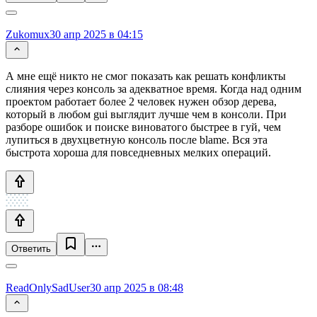
Zukomux
30 апр 2025 в 04:15
А мне ещё никто не смог показать как решать конфликты
слияния через консоль за адекватное время. Когда над одним
проектом работает более 2 человек нужен обзор дерева,
который в любом gui выглядит лучше чем в консоли. При
разборе ошибок и поиске виноватого быстрее в гуй, чем
лупиться в двухцветную консоль после blame. Вся эта
быстрота хороша для повседневных мелких операций.
Ответить
ReadOnlySadUser
30 апр 2025 в 08:48