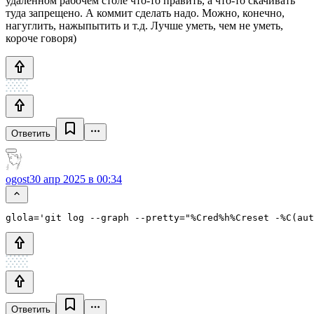
удалённом рабочем столе что-то править, а что-то скачивать
туда запрещено. А коммит сделать надо. Можно, конечно,
нагуглить, нажыпытить и т.д. Лучше уметь, чем не уметь,
короче говоря)
Ответить
ogost
30 апр 2025 в 00:34
glola='git log --graph --pretty="%Cred%h%Creset -%C(aut
Ответить