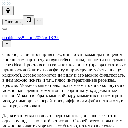
Ответить
obabichev
29 апр 2025 в 18:22
Спорно, зависит от привычек, я знаю эти команды и в целом
вполне комфортно чувствую себя с гитом, но почти все делаю
через idea. Просто все на горячих клавишах (правда некоторые
пришлось добавить, по дефолту к примеру нету фетча и еще
каких-то), дерево коммитов на виду и его можно фильтровать,
в нем можно искать и т.п., плюс интерактивные ребейзы...
красота. Можно мышкой накликать коммитов и сквошнуть их,
можно навыделять коммитов и черрипикнуть, адекватные
стеши. Можно выбрать мышкой пару коммитов и посмотреть
между ними дифф, перейти из диффа в сам файл и что-то тут
же отредактировать.
Да, все это можно сделать через консоль, и чаще всего это
одна команда,... но вот быстрее ли.. Скорей всего и там и там
можно наловчиться делать все быстро, но имхо в случае с