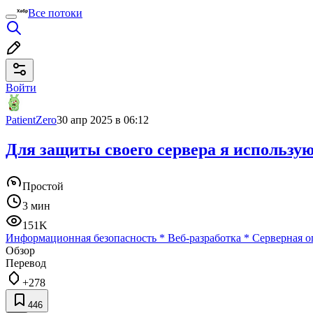
Все потоки
Войти
PatientZero
30 апр 2025 в 06:12
Для защиты своего сервера я использую
Простой
3 мин
151K
Информационная безопасность
*
Веб-разработка
*
Серверная о
Обзор
Перевод
+278
446