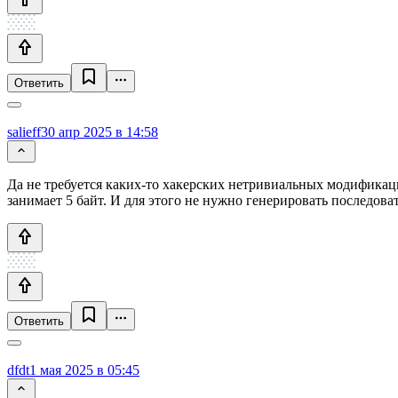
Ответить
salieff
30 апр 2025 в 14:58
Да не требуется каких-то хакерских нетривиальных модификаци
занимает 5 байт. И для этого не нужно генерировать последова
Ответить
dfdt
1 мая 2025 в 05:45