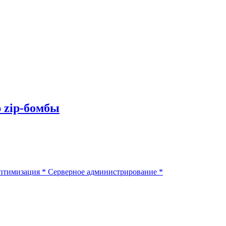
 zip-бомбы
птимизация
*
Серверное администрирование
*