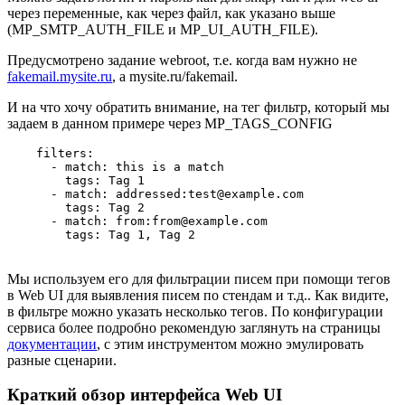
через переменные, как через файл, как указано выше
(MP_SMTP_AUTH_FILE и MP_UI_AUTH_FILE).
Предусмотрено задание webroot, т.е. когда вам нужно не
fakemail.mysite.ru
, а mysite.ru/fakemail.
И на что хочу обратить внимание, на тег фильтр, который мы
задаем в данном примере через MP_TAGS_CONFIG
    filters:

      - match: this is a match

        tags: Tag 1

      - match: addressed:test@example.com

        tags: Tag 2

      - match: from:from@example.com

        tags: Tag 1, Tag 2
Мы используем его для фильтрации писем при помощи тегов
в Web UI для выявления писем по стендам и т.д.. Как видите,
в фильтре можно указать несколько тегов. По конфигурации
сервиса более подробно рекомендую заглянуть на страницы
документации
, с этим инструментом можно эмулировать
разные сценарии.
Краткий обзор интерфейса Web UI