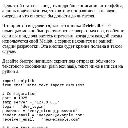
Цель этой статьи — не дать подробное описание интерфейса,
а лишь поделиться тем, что автору понравилось в первую
очередь и что он хотел бы донести до читателя.
Что приятно выделяется, так это кнопка
Delete all
. С её
помощью можно быстро очистить сервер от мусора, особенно
если вы придерживаетесь стратегии, когда для каждой среды
используется свой Mailpit, а сервис находится на ранней
стадии разработки. Эта кнопка будет крайне полезна в таком
случае.
Давайте быстро напишем скрипт для отправки обычного
текстового сообщения (plain text mail), текст ниже написан на
python 3.
import smtplib

from email.mime.text import MIMEText

# Configuration

port = 1025

smtp_server = "127.0.0.1"

login = "der_login"

password = "very_strong_password"

sender_email = "uasyan1@example.com"

receiver_email = "new@example.com"

# Plain text content
