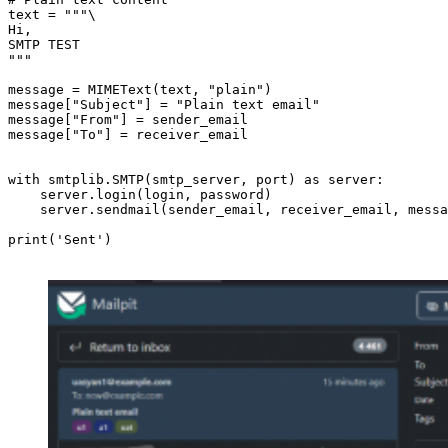
text = """\

Hi,

SMTP TEST

"""

message = MIMEText(text, "plain")

message["Subject"] = "Plain text email"

message["From"] = sender_email

message["To"] = receiver_email

with smtplib.SMTP(smtp_server, port) as server:

    server.login(login, password)

    server.sendmail(sender_email, receiver_email, messa
print('Sent')