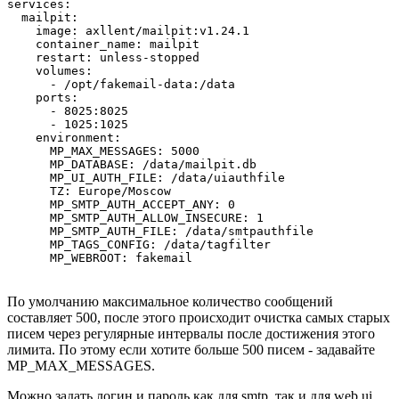
services:

  mailpit:

    image: axllent/mailpit:v1.24.1

    container_name: mailpit

    restart: unless-stopped

    volumes:

      - /opt/fakemail-data:/data

    ports:

      - 8025:8025

      - 1025:1025

    environment:

      MP_MAX_MESSAGES: 5000

      MP_DATABASE: /data/mailpit.db

      MP_UI_AUTH_FILE: /data/uiauthfile

      TZ: Europe/Moscow

      MP_SMTP_AUTH_ACCEPT_ANY: 0

      MP_SMTP_AUTH_ALLOW_INSECURE: 1

      MP_SMTP_AUTH_FILE: /data/smtpauthfile

      MP_TAGS_CONFIG: /data/tagfilter

      MP_WEBROOT: fakemail
По умолчанию максимальное количество сообщений
составляет 500, после этого происходит очистка самых старых
писем через регулярные интервалы после достижения этого
лимита. По этому если хотите больше 500 писем - задавайте
MP_MAX_MESSAGES.
Можно задать логин и пароль как для smtp, так и для web ui