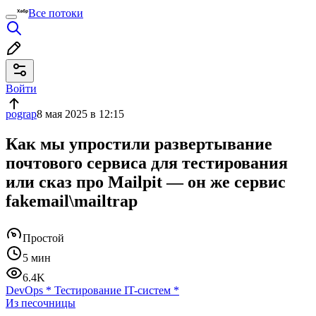
Все потоки
Войти
pograp
8 мая 2025 в 12:15
Как мы упростили развертывание
почтового сервиса для тестирования
или сказ про Mailpit — он же сервис
fakemail\mailtrap
Простой
5 мин
6.4K
DevOps
*
Тестирование IT-систем
*
Из песочницы