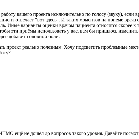
работу вашего проекта исключительно по голосу (звуку), если вр
ациент отвечает "вот здесь". И таких моментов на приеме врача 
боль. Иные варианты оценки врачом пациента относятся скорее к
Чтобы эти приёмы использовать у вас, вам бы пришлось изменить 
орее добавит головной боли.
ать проект реально полезным. Хочу подсветить проблемные места
боту?
 ИТМО ещё не дошёл до вопросов такого уровня. Давайте посмот