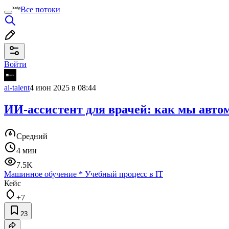
Все потоки
Войти
ai-talent
4 июн 2025 в 08:44
ИИ-ассистент для врачей: как мы авто
Средний
4 мин
7.5K
Машинное обучение
*
Учебный процесс в IT
Кейс
+7
23