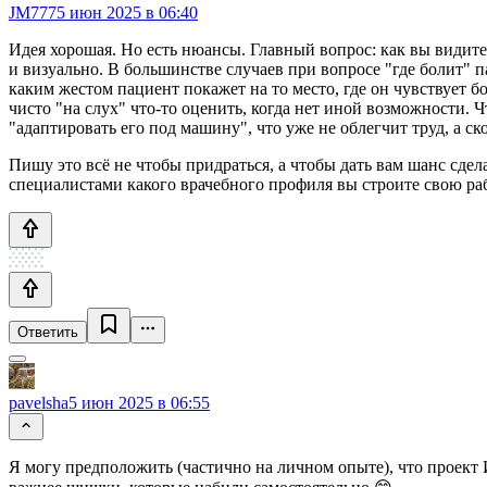
JM777
5 июн 2025 в 06:40
Идея хорошая. Но есть нюансы. Главный вопрос: как вы видите 
и визуально. В большинстве случаев при вопросе "где болит" п
каким жестом пациент покажет на то место, где он чувствует 
чисто "на слух" что-то оценить, когда нет иной возможности. 
"адаптировать его под машину", что уже не облегчит труд, а ск
Пишу это всё не чтобы придраться, а чтобы дать вам шанс сдел
специалистами какого врачебного профиля вы строите свою ра
Ответить
pavelsha
5 июн 2025 в 06:55
Я могу предположить (частично на личном опыте), что проект